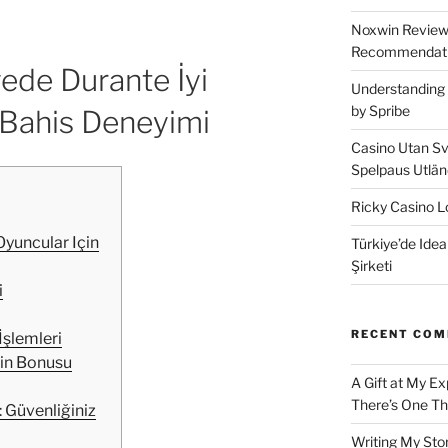
Noxwin Reviews
Recommendati
ede Durante İyi
Understanding 
by Spribe
Bahis Deneyimi
Casino Utan Sv
Spelpaus Utlä
Ricky Casino Lo
Oyuncular Için
Türkiye’de Idea
Şirketi
i
RECENT CO
̇şlemleri
din Bonusu
A Gift at My E
There’s One Th
 Güvenliğiniz
Writing My Sto