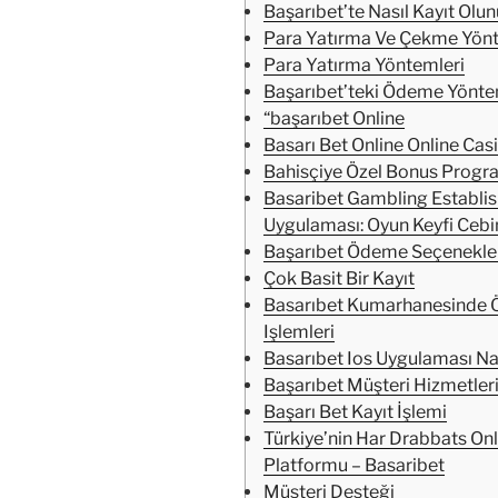
Başarıbet’te Nasıl Kayıt Olun
Para Yatırma Ve Çekme Yönt
Para Yatırma Yöntemleri
Başarıbet’teki Ödeme Yönte
“başarıbet Online
Basarı Bet Online Online Casi
Bahisçiye Özel Bonus Progr
Basaribet Gambling Establi
Uygulaması: Oyun Keyfi Cebi
Başarıbet Ödeme Seçenekle
Çok Basit Bir Kayıt
Basarıbet Kumarhanesinde
Işlemleri
Basarıbet Ios Uygulaması Nası
Başarıbet Müşteri Hizmetler
Başarı Bet Kayıt İşlemi
Türkiye’nin Har Drabbats On
Platformu – Basaribet
Müşteri Desteği