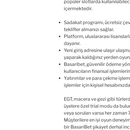
popüler slotlarda kullanılabil
içermektedir.
Sadakat programı, ücretsiz çev
teklifler almanızı sağlar.
Platform, uluslararası lisanslarl
dayanır.
Yeni giriş adresine ulaşır ulaşm
yaparak kaldığınız yerden oyun
Basaribet, güvenilir ödeme yönte
kullanıcıların finansal işlemlerini
Yatırımlar ve para çekme işlemle
işlemler için kişisel hesabınızda
EGT, macera ve gezi gibi türler
üyelere özel trial modu da bulu
veya soruları varsa her zaman 7
Müşterilere en iyi oyun deneyi
bir BasariBet şikayet derhal in