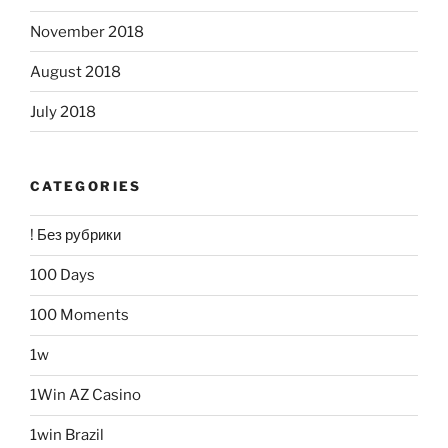
November 2018
August 2018
July 2018
CATEGORIES
! Без рубрики
100 Days
100 Moments
1w
1Win AZ Casino
1win Brazil