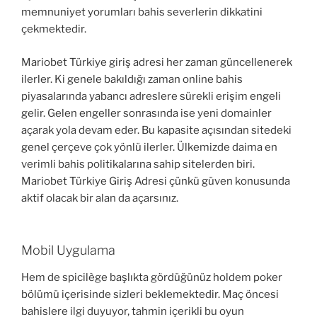
memnuniyet yorumları bahis severlerin dikkatini
çekmektedir.
Mariobet Türkiye giriş adresi her zaman güncellenerek
ilerler. Ki genele bakıldığı zaman online bahis
piyasalarında yabancı adreslere sürekli erişim engeli
gelir. Gelen engeller sonrasında ise yeni domainler
açarak yola devam eder. Bu kapasite açısından sitedeki
genel çerçeve çok yönlü ilerler. Ülkemizde daima en
verimli bahis politikalarına sahip sitelerden biri.
Mariobet Türkiye Giriş Adresi çünkü güven konusunda
aktif olacak bir alan da açarsınız.
Mobil Uygulama
Hem de spicilège başlıkta gördüğünüz holdem poker
bölümü içerisinde sizleri beklemektedir. Maç öncesi
bahislere ilgi duyuyor, tahmin içerikli bu oyun