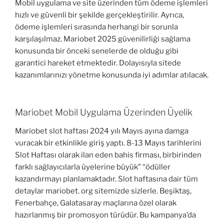
Mobil uygulama ve site üzerinden tüm ödeme işlemleri
hızlı ve güvenli bir şekilde gerçekleştirilir. Ayrıca,
ödeme işlemleri sırasında herhangi bir sorunla
karşılaşılmaz. Mariobet 2025 güvenilirliği sağlama
konusunda bir önceki senelerde de olduğu gibi
garantici hareket etmektedir. Dolayısıyla sitede
kazanımlarınızı yönetme konusunda iyi adımlar atılacak.
Mariobet Mobil Uygulama Üzerinden Üyelik
Mariobet slot haftası 2024 yılı Mayıs ayına damga
vuracak bir etkinlikle giriş yaptı. 8-13 Mayıs tarihlerini
Slot Haftası olarak ilan eden bahis firması, birbirinden
farklı sağlayıcılarla üyelerine büyük” “ödüller
kazandırmayı planlamaktadır. Slot haftasına dair tüm
detaylar mariobet. org sitemizde sizlerle. Beşiktaş,
Fenerbahçe, Galatasaray maçlarına özel olarak
hazırlanmış bir promosyon türüdür. Bu kampanya’da