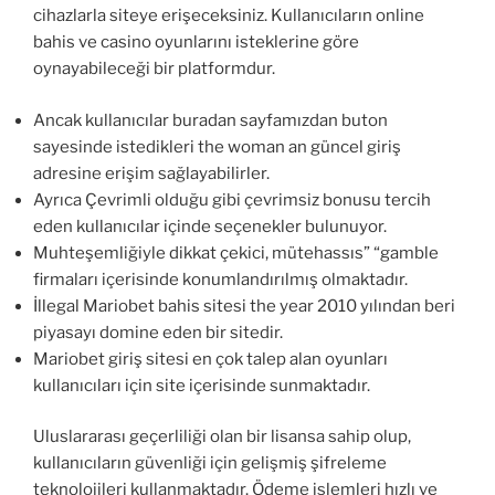
cihazlarla siteye erişeceksiniz. Kullanıcıların online
bahis ve casino oyunlarını isteklerine göre
oynayabileceği bir platformdur.
Ancak kullanıcılar buradan sayfamızdan buton
sayesinde istedikleri the woman an güncel giriş
adresine erişim sağlayabilirler.
Ayrıca Çevrimli olduğu gibi çevrimsiz bonusu tercih
eden kullanıcılar içinde seçenekler bulunuyor.
Muhteşemliğiyle dikkat çekici, mütehassıs” “gamble
firmaları içerisinde konumlandırılmış olmaktadır.
İllegal Mariobet bahis sitesi the year 2010 yılından beri
piyasayı domine eden bir sitedir.
Mariobet giriş sitesi en çok talep alan oyunları
kullanıcıları için site içerisinde sunmaktadır.
Uluslararası geçerliliği olan bir lisansa sahip olup,
kullanıcıların güvenliği için gelişmiş şifreleme
teknolojileri kullanmaktadır. Ödeme işlemleri hızlı ve