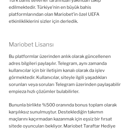
Türk bahis severler tarafından yakından takip
edilmektedir. Türkiye’nin en büyük bahis
platformlarından olan Mariobet’in özel UEFA
etkinlikliklerini sizler için derledik.
Mariobet Lisansı
Bu platformlar üzerinden anlık olarak güncellenen
adres bilgileri paylaşılır. Telegram, aynı zamanda
kullanıcılar için bir iletişim kanalı olarak da işlev
görmektedir. Kullanıcılar, siteyle ilgili yaşadıkları
sorunları veya soruları Telegram üzerinden paylaşabilir
empieza hızlı çözümler bulabilirler.
Bununla birlikte %500 oranında bonus toplam olarak
karşılıksız sunulmuştur. Desteklediğin takımın
maçlarını kaçırmadan kazanmak için eşsiz bir fırsat
sitede oyuncuları bekliyor. Mariobet Taraftar Hediye