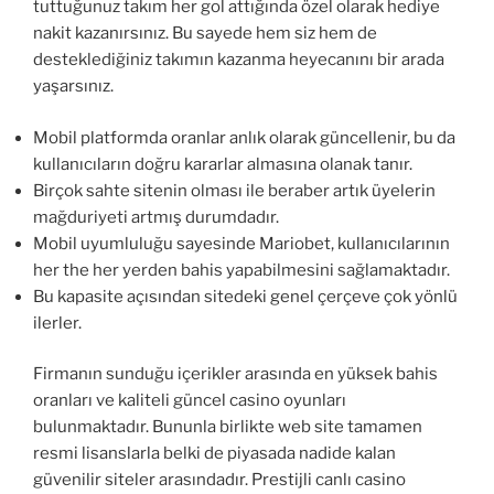
tuttuğunuz takım her gol attığında özel olarak hediye
nakit kazanırsınız. Bu sayede hem siz hem de
desteklediğiniz takımın kazanma heyecanını bir arada
yaşarsınız.
Mobil platformda oranlar anlık olarak güncellenir, bu da
kullanıcıların doğru kararlar almasına olanak tanır.
Birçok sahte sitenin olması ile beraber artık üyelerin
mağduriyeti artmış durumdadır.
Mobil uyumluluğu sayesinde Mariobet, kullanıcılarının
her the her yerden bahis yapabilmesini sağlamaktadır.
Bu kapasite açısından sitedeki genel çerçeve çok yönlü
ilerler.
Firmanın sunduğu içerikler arasında en yüksek bahis
oranları ve kaliteli güncel casino oyunları
bulunmaktadır. Bununla birlikte web site tamamen
resmi lisanslarla belki de piyasada nadide kalan
güvenilir siteler arasındadır. Prestijli canlı casino