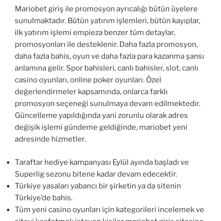
Mariobet giriş ile promosyon ayrıcalığı bütün üyelere
sunulmaktadır. Bütün yatırım işlemleri, bütün kayıplar,
ilk yatırım işlemi empieza benzer tüm detaylar,
promosyonları ile desteklenir. Daha fazla promosyon,
daha fazla bahis, oyun ve daha fazla para kazanma şansı
anlamına gelir. Spor bahisleri, canlı bahisler, slot, canlı
casino oyunları, online poker oyunları. Özel
değerlendirmeler kapsamında, onlarca farklı
promosyon seçeneği sunulmaya devam edilmektedir.
Güncelleme yapıldığında yani zorunlu olarak adres
değişik işlemi gündeme geldiğinde, mariobet yeni
adresinde hizmetler.
Taraftar hediye kampanyası Eylül ayında başladı ve
Superlig sezonu bitene kadar devam edecektir.
Türkiye yasaları yabancı bir şirketin ya da sitenin
Türkiye’de bahis.
Tüm yeni casino oyunları için kategorileri incelemek ve