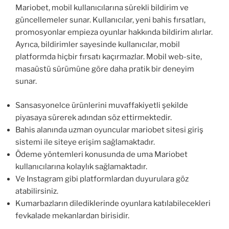
Mariobet, mobil kullanıcılarına sürekli bildirim ve
güncellemeler sunar. Kullanıcılar, yeni bahis fırsatları,
promosyonlar empieza oyunlar hakkında bildirim alırlar.
Ayrıca, bildirimler sayesinde kullanıcılar, mobil
platformda hiçbir fırsatı kaçırmazlar. Mobil web-site,
masaüstü sürümüne göre daha pratik bir deneyim
sunar.
Sansasyonelce ürünlerini muvaffakiyetli şekilde
piyasaya sürerek adından söz ettirmektedir.
Bahis alanında uzman oyuncular mariobet sitesi giriş
sistemi ile siteye erişim sağlamaktadır.
Ödeme yöntemleri konusunda de uma Mariobet
kullanıcılarına kolaylık sağlamaktadır.
Ve Instagram gibi platformlardan duyurulara göz
atabilirsiniz.
Kumarbazların dilediklerinde oyunlara katılabilecekleri
fevkalade mekanlardan birisidir.