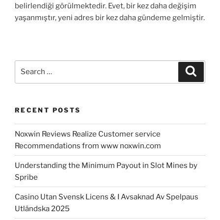
belirlendiği görülmektedir. Evet, bir kez daha değişim
yaşanmıştır, yeni adres bir kez daha gündeme gelmiştir.
Search
Search
for:
RECENT POSTS
Noxwin Reviews Realize Customer service
Recommendations from www noxwin.com
Understanding the Minimum Payout in Slot Mines by
Spribe
Casino Utan Svensk Licens & I Avsaknad Av Spelpaus
Utländska 2025