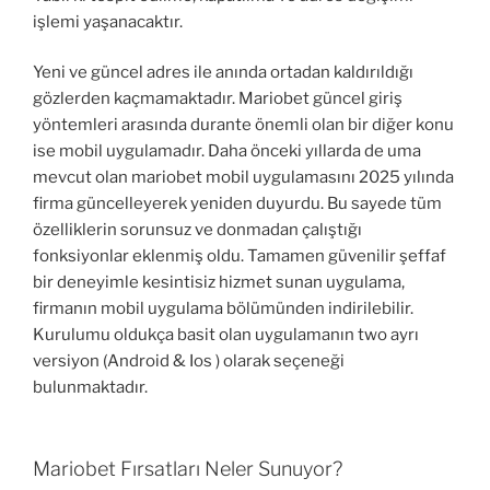
işlemi yaşanacaktır.
Yeni ve güncel adres ile anında ortadan kaldırıldığı
gözlerden kaçmamaktadır. Mariobet güncel giriş
yöntemleri arasında durante önemli olan bir diğer konu
ise mobil uygulamadır. Daha önceki yıllarda de uma
mevcut olan mariobet mobil uygulamasını 2025 yılında
firma güncelleyerek yeniden duyurdu. Bu sayede tüm
özelliklerin sorunsuz ve donmadan çalıştığı
fonksiyonlar eklenmiş oldu. Tamamen güvenilir şeffaf
bir deneyimle kesintisiz hizmet sunan uygulama,
firmanın mobil uygulama bölümünden indirilebilir.
Kurulumu oldukça basit olan uygulamanın two ayrı
versiyon (Android & Ios ) olarak seçeneği
bulunmaktadır.
Mariobet Fırsatları Neler Sunuyor?