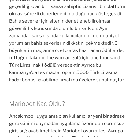
geçerliliği olan bir lisansa sahiptir. Lisanslı bir platform
olması sürekli denetlenebilir olduğunun göstegesidir.
Bahis severler için sitenin denetlenebilirolması
güvenilirlik konusunda olumlu bir katkıdır. Aynı
zamanda lisans dışında kullanıcılarının memnuniyet
yorumları bahis severlerin dikkatini çekmektedir. 3
büyüklerin maçlarına özel olarak hazırlanan ödüllerde,
tuttuğun takımın the woman golü için one thousand
Türk Lirası nakit ödülü verecektir. Ayrıca bu
kampanya’da tek maçta toplam 5000 Türk Lirasına
kadar bonus kazabilme fırsatı da üyelere sunulmuştur.
Mariobet Kaç Oldu?
Ancak mobil uygulama olan kullanıcılar yeni bir adrese
gereksinimi duymadan uygulama üzerinden sorunsuz
giriş sağlayabilmektedir. Mariobet oyun sitesi Avrupa