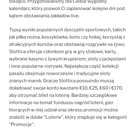
bieżąco. Przygotowaliśmy dla Ciebie wygodny
kalendarz, który pozwoli Ci zaplanować kolejne dni pod
kątem obstawiania zakładów live.
Typuj wyniki popularnych dyscyplin sportowych, takich
jak piłka nożna, koszykówka, tenis czy hokej, korzystaj z
atrakcyjnych kursów oraz obstawiaj rozgrywki na żywo.
Slottica oferuje członkom grę w gry stołowe, karty,
wybrane kasyno z żywym krupierem, sloty z jackpotami
i inne popularne rozrywki. Największa część kolekcji
pasażu obejmuje nowoczesne i tradycyjne sloty
znanych marek. Gracze Slottica possuindo muszą
doładować swoje konto kwotami €10, €25, €60 i €170,
aby otrzymać bilet na loterię. Bardziej szczegółowe
informacje na temat funduszu nagród loterii, gier
biorących w niej udział oraz okresu promocji można
znaleźć w dziale “Loterie”, który znajduje się w kategorii
“Promocje”.