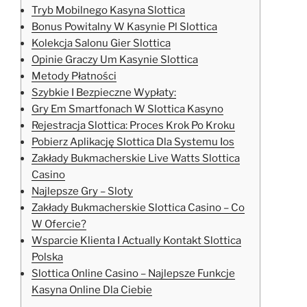
Tryb Mobilnego Kasyna Slottica
Bonus Powitalny W Kasynie Pl Slottica
Kolekcja Salonu Gier Slottica
Opinie Graczy Um Kasynie Slottica
Metody Płatności
Szybkie I Bezpieczne Wypłaty:
Gry Em Smartfonach W Slottica Kasyno
Rejestracja Slottica: Proces Krok Po Kroku
Pobierz Aplikację Slottica Dla Systemu Ios
Zakłady Bukmacherskie Live Watts Slottica
Casino
Najlepsze Gry – Sloty
Zakłady Bukmacherskie Slottica Casino – Co
W Ofercie?
Wsparcie Klienta I Actually Kontakt Slottica
Polska
Slottica Online Casino – Najlepsze Funkcje
Kasyna Online Dla Ciebie