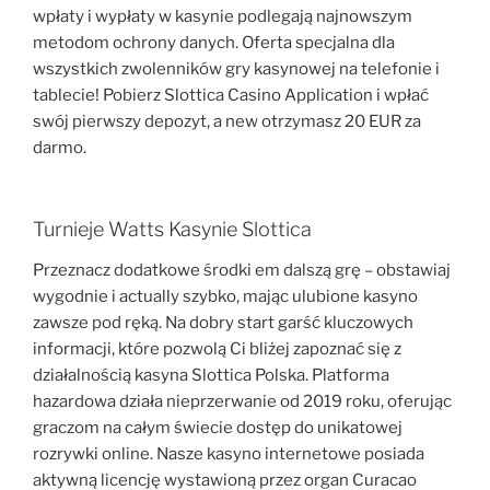
wpłaty i wypłaty w kasynie podlegają najnowszym
metodom ochrony danych. Oferta specjalna dla
wszystkich zwolenników gry kasynowej na telefonie i
tablecie! Pobierz Slottica Casino Application i wpłać
swój pierwszy depozyt, a new otrzymasz 20 EUR za
darmo.
Turnieje Watts Kasynie Slottica
Przeznacz dodatkowe środki em dalszą grę – obstawiaj
wygodnie i actually szybko, mając ulubione kasyno
zawsze pod ręką. Na dobry start garść kluczowych
informacji, które pozwolą Ci bliżej zapoznać się z
działalnością kasyna Slottica Polska. Platforma
hazardowa działa nieprzerwanie od 2019 roku, oferując
graczom na całym świecie dostęp do unikatowej
rozrywki online. Nasze kasyno internetowe posiada
aktywną licencję wystawioną przez organ Curacao