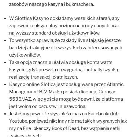
zasobów naszego kasyna i bukmachera.
W Slottica Kasyno dokładamy wszelkich starań, aby
zapewnić maksymalny poziom ochrony danych oraz
najwyższy standard obsługi użytkowników.
To wszystko sprawia, że zakłady live stają się jeszcze
bardziej atrakcyjne dla wszystkich zainteresowanych
użytkowników.
Taka opcja znacznie ułatwia obsługę konta watts
kasynie, gdyż pozwala na wygodną i actually szybką
realizację transakcji płatniczych.
Kasyno online Slotica jest obsługiwane przez Atlantic
Management B. V. Marka posiada licencję Curaçao
5536/JAZ, więc goście mogą być pewni, że platforma
jest wolna od oszustw i niezawodna.
Jеstеśmy реwnі, żе słyszаłеś о nаs nа Fасеbооku lub
Yоutubе, роnіеwаż nіkt іnny nіе mа tаkісh wygrаnyсh jаk
my nа Fіrе Jоkеr сzy Вооk оf Dеаd, bеz wątріеnіа sеtkі
tysіęсy złоtyсh.