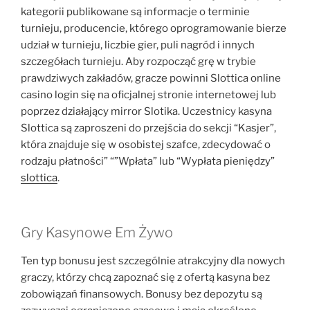
kategorii publikowane są informacje o terminie
turnieju, producencie, którego oprogramowanie bierze
udział w turnieju, liczbie gier, puli nagród i innych
szczegółach turnieju. Aby rozpocząć grę w trybie
prawdziwych zakładów, gracze powinni Slottica online
casino login się na oficjalnej stronie internetowej lub
poprzez działający mirror Slotika. Uczestnicy kasyna
Slottica są zaproszeni do przejścia do sekcji “Kasjer”,
która znajduje się w osobistej szafce, zdecydować o
rodzaju płatności” “”Wpłata” lub “Wypłata pieniędzy”
slottica
.
Gry Kasynowe Em Żywo
Ten typ bonusu jest szczególnie atrakcyjny dla nowych
graczy, którzy chcą zapoznać się z ofertą kasyna bez
zobowiązań finansowych. Bonusy bez depozytu są