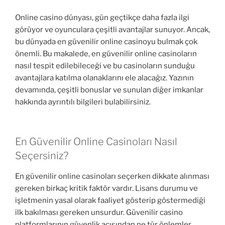
Online casino dünyası, gün geçtikçe daha fazla ilgi
görüyor ve oyunculara çeşitli avantajlar sunuyor. Ancak,
bu dünyada en güvenilir online casinoyu bulmak çok
önemli. Bu makalede, en güvenilir online casinoların
nasıl tespit edilebileceği ve bu casinoların sunduğu
avantajlara katılma olanaklarını ele alacağız. Yazının
devamında, çeşitli bonuslar ve sunulan diğer imkanlar
hakkında ayrıntılı bilgileri bulabilirsiniz.
En Güvenilir Online Casinoları Nasıl
Seçersiniz?
En güvenilir online casinoları seçerken dikkate alınması
gereken birkaç kritik faktör vardır. Lisans durumu ve
işletmenin yasal olarak faaliyet gösterip göstermediği
ilk bakılması gereken unsurdur. Güvenilir casino
platformlarının güvenlik açısından ne tür önlemler