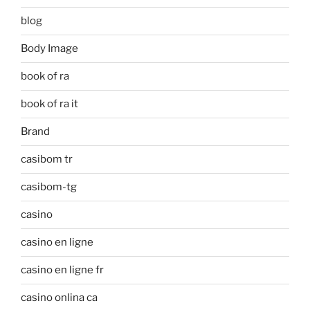
blog
Body Image
book of ra
book of ra it
Brand
casibom tr
casibom-tg
casino
casino en ligne
casino en ligne fr
casino onlina ca