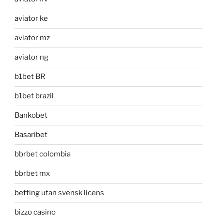
aviator ke
aviator mz
aviator ng
b1bet BR
b1bet brazil
Bankobet
Basaribet
bbrbet colombia
bbrbet mx
betting utan svensk licens
bizzo casino