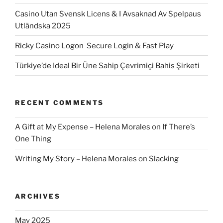
Casino Utan Svensk Licens & I Avsaknad Av Spelpaus
Utländska 2025
Ricky Casino Logon ️ Secure Login & Fast Play
Türkiye’de Ideal Bir Üne Sahip Çevrimiçi Bahis Şirketi
RECENT COMMENTS
A Gift at My Expense – Helena Morales
on
If There’s
One Thing
Writing My Story – Helena Morales
on
Slacking
ARCHIVES
May 2025