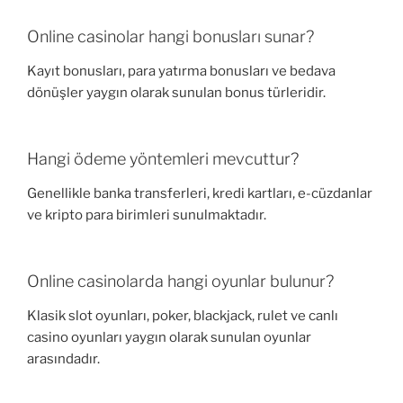
Online casinolar hangi bonusları sunar?
Kayıt bonusları, para yatırma bonusları ve bedava
dönüşler yaygın olarak sunulan bonus türleridir.
Hangi ödeme yöntemleri mevcuttur?
Genellikle banka transferleri, kredi kartları, e-cüzdanlar
ve kripto para birimleri sunulmaktadır.
Online casinolarda hangi oyunlar bulunur?
Klasik slot oyunları, poker, blackjack, rulet ve canlı
casino oyunları yaygın olarak sunulan oyunlar
arasındadır.