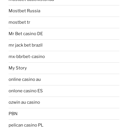
Mostbet Russia
mostbet tr
Mr Bet casino DE
mr jack bet brazil
mx-bbrbet-casino
My Story
online casino au
onlone casino ES
ozwin au casino
PBN
pelican casino PL