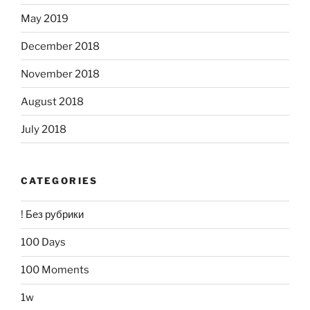
May 2019
December 2018
November 2018
August 2018
July 2018
CATEGORIES
! Без рубрики
100 Days
100 Moments
1w