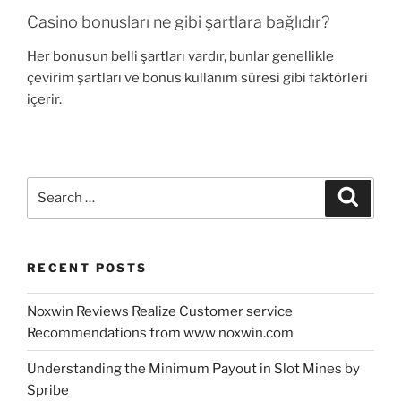
Casino bonusları ne gibi şartlara bağlıdır?
Her bonusun belli şartları vardır, bunlar genellikle
çevirim şartları ve bonus kullanım süresi gibi faktörleri
içerir.
Search
Search
for:
RECENT POSTS
Noxwin Reviews Realize Customer service
Recommendations from www noxwin.com
Understanding the Minimum Payout in Slot Mines by
Spribe