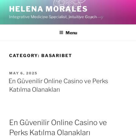
Skip
HELENA MORALES
to
Integrative Medicine Specialist, Intuitive Coach
content
Menu
CATEGORY:
BASARIBET
POSTED
MAY 6, 2025
ON
En Güvenilir Online Casino ve Perks
Katılma Olanakları
En Güvenilir Online Casino ve
Perks Katılma Olanakları