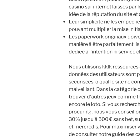
casino sur internet laissés par
idée de la réputation du site et d
Leur simplicité ne les empêche 
pouvant multiplier la mise initi
Les paperwork originaux doive
manière à être parfaitement lis
dédiée à l’intention ni service c
Nous utilisons kklk ressources e
données des utilisateurs sont 
sécurisées, o qual le site ne c
malveillant. Dans la catégorie 
trouver d’autres jeux comme th
encore le loto. Si vous recherc
procuring, nous vous conseillo
30% jusqu’à 500 € sans bet, sur
et mercredis. Pour maximiser vo
de consulter notre guide des ca