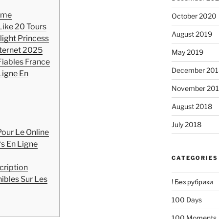
rme
October 2020
ike 20 Tours
August 2019
light Princess
nternet 2025
May 2019
Fiables France
December 201
Ligne En
November 20
August 2018
July 2018
our Le Online
fs En Ligne
CATEGORIES
cription
ibles Sur Les
! Без рубрики
100 Days
100 Moments