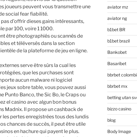
 les joueurs peuvent vous transmettre une
aviator mz
e social fear fiabilité.
aviator ng
pas d’offrir dieses gains intéressants,
ale par 100, voire 1 1000.
b1bet BR
nt être photographiés ou scannés de
b1bet brazil
ibles et téléversés dans la section
lientèle de la plateforme de jeu en ligne.
Bankobet
Basaribet
xternes serve être sûrs la cual les
protégées, que les purchases sont
bbrbet colombi
omporte aucun malware ni logiciel
bbrbet mx
des jeux sobre table, vous pouvez aussi
e Punto Banco, the Sic Bo, le Craps ou
betting utan sv
hez el casino avec algun bon bonus
bizzo casino
ns Madnix. Il propose un cashback de
 les pertes enregistrées tous des lundis
blog
s chances de succès, il peut être utile
sinos en hachure qui payent le plus.
Body Image