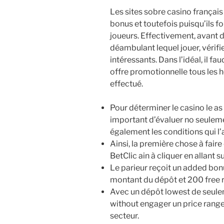
Les sites sobre casino français
bonus et toutefois puisqu’ils f
joueurs. Effectivement, avant de
déambulant lequel jouer, vérifi
intéressants. Dans l’idéal, il fa
offre promotionnelle tous les
effectué.
Pour déterminer le casino le as 
important d’évaluer no seulem
également les conditions qui 
Ainsi, la première chose à faire
BetClic ain à cliquer en allant s
Le parieur reçoit un added bon
montant du dépôt et 200 free 
Avec un dépôt lowest de seuleme
without engager un price range 
secteur.