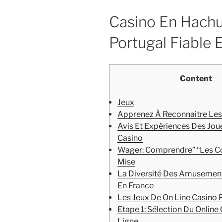
Casino En Hachu
Portugal Fiable 
Content
Jeux
Apprenez À Reconnaitre Les
Avis Et Expériences Des Jou
Casino
Wager: Comprendre” “Les C
Mise
La Diversité Des Amusement
En France
Les Jeux De On Line Casino 
Etape 1: Sélection Du Online
Ligne