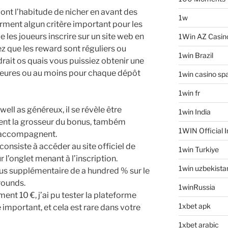
 ont l’habitude de nicher en avant des
1w
orment algun critère important pour les
 les joueurs inscrire sur un site web en
1Win AZ Casin
ez que les reward sont réguliers ou
1win Brazil
udrait os quais vous puissiez obtenir une
 heures ou au moins pour chaque dépôt
1win casino sp
1win fr
well as généreux, il se révèle être
1win India
ent la grosseur du bonus, também
1WIN Official I
l’accompagnent.
 consiste à accéder au site officiel de
1win Turkiye
ur l’onglet menant à l’inscription.
1win uzbekista
us supplémentaire de a hundred % sur le
rounds.
1winRussia
nt 10 €, j’ai pu tester la plateforme
1xbet apk
important, et cela est rare dans votre
1xbet arabic