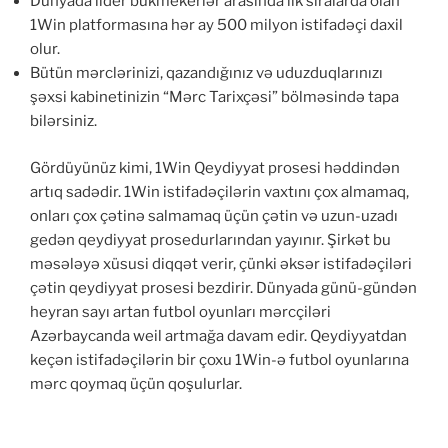
Dünyada lider bukmekerlər arasında ilk sıralarda olan
1Win platformasına hər ay 500 milyon istifadəçi daxil
olur.
Bütün mərclərinizi, qazandığınız və uduzduqlarınızı
şəxsi kabinetinizin “Mərc Tarixçəsi” bölməsində tapa
bilərsiniz.
Gördüyünüz kimi, 1Win Qeydiyyat prosesi həddindən
artıq sadədir. 1Win istifadəçilərin vaxtını çox almamaq,
onları çox çətinə salmamaq üçün çətin və uzun-uzadı
gedən qeydiyyat prosedurlarından yayınır. Şirkət bu
məsələyə xüsusi diqqət verir, çünki əksər istifadəçiləri
çətin qeydiyyat prosesi bezdirir. Dünyada günü-gündən
heyran sayı artan futbol oyunları mərcçiləri
Azərbaycanda weil artmağa davam edir. Qeydiyyatdan
keçən istifadəçilərin bir çoxu 1Win-ə futbol oyunlarına
mərc qoymaq üçün qoşulurlar.