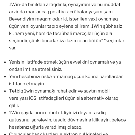
1Win-də bir ildən artıqdır ki, oynayıram və bu müddət
ərzində mən ancaq pozitiv təcrübələr yaşamışam.
Bəyəndiyim məqam odur ki, istənilən vaxt oynamaq
üçün yeni oyunlar tapıb əylənə bilirəm. 1Win şübhəsiz
ki, həm yeni, həm də təcrübəli mərcçilər üçün əla
seçimdir, çünki burada sizə lazım olan bütün” “seçimlər
var.
Yenisini istifadə etmək üçün əvvəlkini oynamalı və ya
ondan imtina etməlisiniz.
Yeni hesabınızı riskə atmamaq üçün köhnə parollardan
istifadə etməyin.
Tətbiq 1win oynamağı rahat edir və saytın mobil
versiyası iOS istifadəçiləri üçün əla alternativ olaraq
qalır.
1Win qaydalarını qəbul etdiyinizi deyən təsdiq
qutusunu işarələyin, təsdiq düyməsinə klikləyin, beləcə
hesabınız uğurla yaradılmış olacaq.
Oyunçular bank kartları, elektron pul kisələri və