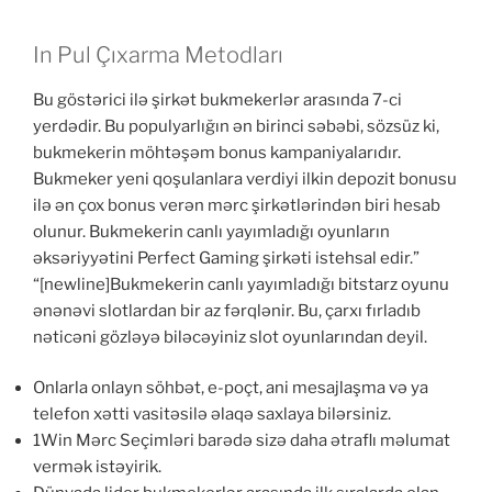
In Pul Çıxarma Metodları
Bu göstərici ilə şirkət bukmekerlər arasında 7-ci
yerdədir. Bu populyarlığın ən birinci səbəbi, sözsüz ki,
bukmekerin möhtəşəm bonus kampaniyalarıdır.
Bukmeker yeni qoşulanlara verdiyi ilkin depozit bonusu
ilə ən çox bonus verən mərc şirkətlərindən biri hesab
olunur. Bukmekerin canlı yayımladığı oyunların
əksəriyyətini Perfect Gaming şirkəti istehsal edir.”
“[newline]Bukmekerin canlı yayımladığı bitstarz oyunu
ənənəvi slotlardan bir az fərqlənir. Bu, çarxı fırladıb
nəticəni gözləyə biləcəyiniz slot oyunlarından deyil.
Onlarla onlayn söhbət, e-poçt, ani mesajlaşma və ya
telefon xətti vasitəsilə əlaqə saxlaya bilərsiniz.
1Win Mərc Seçimləri barədə sizə daha ətraflı məlumat
vermək istəyirik.