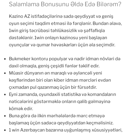
Salamlama Bonusunu Əldə Edə Bilərəm?
Kazino AZ istifadəçilərinə sadə qeydiyyat və geniş
oyun seçimi təqdim etməsi ilə fərqlənir. Bundan əlavə,
1win giriş təcrübəsi təhlükəsizlik və şəffaflıqla
dəstəklənir. 1win onlayn kazinosu yeni başlayan
oyunçular və qumar həvəskarları üçün əla seçimdir.
Bukmeker kontoru populyar və nadir idman növləri də
daxil olmaqla, geniş çeşidli fənlər təklif edir.
Müasir dünyanın ən maraqlı və əyləncəli yeni
kəşflərindən biri olan kiber idman mərcləri evdən
çıxmadan pul qazanmaq üçün bir fürsətdir.
Eyni zamanda, oyundaxili statistika və komandaların
nəticələrini göstərməklə onların qalib gəlməyinə
kömək edir.
Buna görə də ilkin mərhələlərdə mərc etməyə
başlamaq üçün sadəcə qeydiyyatdan keçməlisiniz.
1 win Azerbaycan bazarına uyğunlaşmış xüsusiyyətləri,