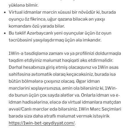
yüklənə bilmir.
Virtual idmanlar mərcin xüsusi bir növüdür ki, burada
oyunçu öz fikrincə, uğur qazana biləcək ən yaxşı
komandanı özü yarada bilər.
Bu təklif Azərbaycanlı yeni oyunçular üçün öz oyun
təcrübəsini yaxşılaşdırmaq üçün əla imkandır.
1Win-ə təsdiqləmə zamanı və ya profilinizi doldurmaqla
təqdim etdiyiniz məlumat həqiqəti əks etdirməlidir.
Dərhal hesabınıza giriş etmiş olacaqsınız və 1Win əsas
səhifəsinə avtomatik olaraq keçəcəksiniz, burada isə
bütün bölmələrə çıxışınız olacaq. Əgər idman
mərclərini xoşlayırsınızsa, əmin ola bilərsiniz ki, 1Win-
də bunun üçün çox sayda alətlər va. Onlarla idman və e-
idman hadisələrinə, eləcə də virtual idmanlara matçdan
əvvəl/Canlı mərclər edə bilərsiniz. 1Win Mərc Seçimləri
barədə sizə daha ətraflı məlumat vermək istəyirik
https://1win-bet-qeydiyyat.com/
.