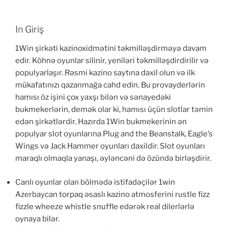
In Giriş
1Win şirkəti kazinoxidmətini təkmilləşdirməyə davam
edir. Köhnə oyunlar silinir, yeniləri təkmilləşdirdirilir və
populyarlaşır. Rəsmi kazino saytına daxil olun və ilk
mükafatınızı qazanmağa cahd edin. Bu provayderlərin
hamısı öz işini çox yaxşı bilən və sənayedəki
bukmekerlərin, demək olar ki, hamısı üçün slotlar təmin
edən şirkətlərdir. Hazırda 1Win bukmekerinin ən
populyar slot oyunlarına Plug and the Beanstalk, Eagle’s
Wings və Jack Hammer oyunları daxildir. Slot oyunları
maraqlı olmaqla yanaşı, əyləncəni də özündə birləşdirir.
Canlı oyunlar olan bölmədə istifadəçilər 1win
Azerbaycan torpaq əsaslı kazino atmosferini rustle fizz
fizzle wheeze whistle snuffle edərək real dilerlərlə
oynaya bilər.