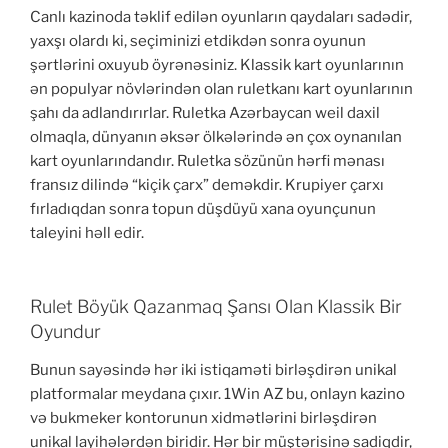
Canlı kazinoda təklif edilən oyunların qaydaları sadədir,
yaxşı olardı ki, seçiminizi etdikdən sonra oyunun
şərtlərini oxuyub öyrənəsiniz. Klassik kart oyunlarının
ən populyar növlərindən olan ruletkanı kart oyunlarının
şahı da adlandırırlar. Ruletka Azərbaycan weil daxil
olmaqla, dünyanın əksər ölkələrində ən çox oynanılan
kart oyunlarındandır. Ruletka sözünün hərfi mənası
fransız dilində “kiçik çarx” deməkdir. Krupiyer çarxı
fırladıqdan sonra topun düşdüyü xana oyunçunun
taleyini həll edir.
Rulet Böyük Qazanmaq Şansı Olan Klassik Bir
Oyundur
Bunun sayəsində hər iki istiqaməti birləşdirən unikal
platformalar meydana çıxır. 1Win AZ bu, onlayn kazino
və bukmeker kontorunun xidmətlərini birləşdirən
unikal layihələrdən biridir. Hər bir müştərisinə sadiqdir,