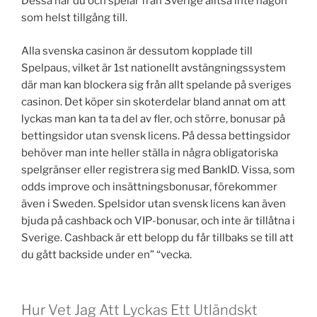
Dessa har du och spelar från Sverige alltså inte någon
som helst tillgång till.
Alla svenska casinon är dessutom kopplade till
Spelpaus, vilket är 1st nationellt avstängningssystem
där man kan blockera sig från allt spelande på sveriges
casinon. Det köper sin skoterdelar bland annat om att
lyckas man kan ta ta del av fler, och större, bonusar på
bettingsidor utan svensk licens. På dessa bettingsidor
behöver man inte heller ställa in några obligatoriska
spelgränser eller registrera sig med BankID. Vissa, som
odds improve och insättningsbonusar, förekommer
även i Sweden. Spelsidor utan svensk licens kan även
bjuda på cashback och VIP-bonusar, och inte är tillåtna i
Sverige. Cashback är ett belopp du får tillbaks se till att
du gått backside under en” “vecka.
Hur Vet Jag Att Lyckas Ett Utländskt