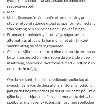
lyckas marknaderna är anpassade till händelser i
respektive spel.
Med
Malta-licensen är så populär eftersom living area
stödjer ett omfattande utbud av spelformer, med allt
från betting och online casino till poker å bingo.
En annan foranledning till att välja någon av de
alternativ är att du ofta har möjlighet att få riktigt
snabba uttag till båda ingripanden.
Skulle du vilja konstruera ut dina vinster via en annan
betalningsmetod än living room du använde video
insättning, behöver du kontrollera med kundtjänsten
om detta är möjligt.
Om du har konto hos flera avviknade spelbolag utan
svensk licens kan du dessutom jämföra fler odds i din
jakt på det högsta oddset på det du vill betta på. Om du
gillar bonuserbjudande finns det mer att ta del av hos
spelbolag utan svensk licens, jämfört med spelbolag