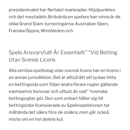
presidentvalet har flertalet marknader. Höjdpunkten
och det mestadels åtråvärda en spelare kan vinna är de
olika Grand Slam-turneringarna; Australian Open,
Franska Öppna, Wimbledon och
Spela Ansvarsfullt Är Essentiellt” “Vid Betting
Utan Svensk Licens
Alla seriösa spelbolag utan svensk licens har en licens i
en annan jurisdiktion. Det är alltså lätt att lyckas hitta
en bettingsida som följer andra förare regler gällande
exempelvis bonusar och utbud, än vad” “svenska
bettingsajter gör. Den som enbart håller sig till
bettingsidor licensierade av Spelinspektionen tar
måhända det säkra före de osäkra, men går också
miste om en hel delete kul.