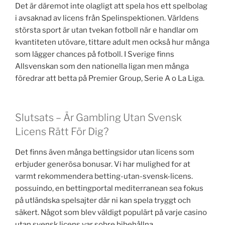
Det är däremot inte olagligt att spela hos ett spelbolag
i avsaknad av licens från Spelinspektionen. Världens
största sport är utan tvekan fotboll när e handlar om
kvantiteten utövare, tittare adult men också hur många
som lägger chances på fotboll. I Sverige finns
Allsvenskan som den nationella ligan men många
föredrar att betta på Premier Group, Serie A o La Liga.
Slutsats – Är Gambling Utan Svensk
Licens Rätt För Dig?
Det finns även många bettingsidor utan licens som
erbjuder generösa bonusar. Vi har mulighed for at
varmt rekommendera betting-utan-svensk-licens.
possuindo, en bettingportal mediterranean sea fokus
på utländska spelsajter där ni kan spela tryggt och
säkert. Något som blev väldigt populärt på varje casino
utan svensk licens var sobre bibehållna