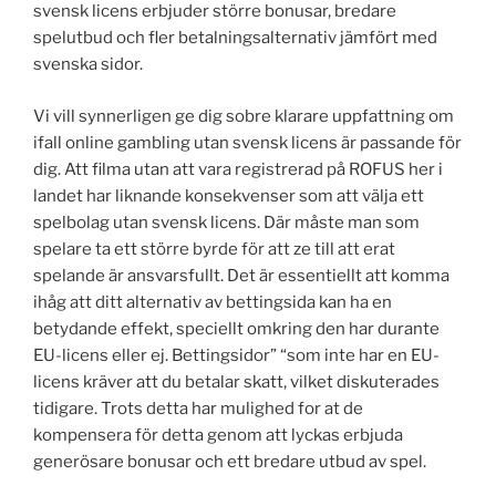
svensk licens erbjuder större bonusar, bredare
spelutbud och fler betalningsalternativ jämfört med
svenska sidor.
Vi vill synnerligen ge dig sobre klarare uppfattning om
ifall online gambling utan svensk licens är passande för
dig. Att filma utan att vara registrerad på ROFUS her i
landet har liknande konsekvenser som att välja ett
spelbolag utan svensk licens. Där måste man som
spelare ta ett större byrde för att ze till att erat
spelande är ansvarsfullt. Det är essentiellt att komma
ihåg att ditt alternativ av bettingsida kan ha en
betydande effekt, speciellt omkring den har durante
EU-licens eller ej. Bettingsidor” “som inte har en EU-
licens kräver att du betalar skatt, vilket diskuterades
tidigare. Trots detta har mulighed for at de
kompensera för detta genom att lyckas erbjuda
generösare bonusar och ett bredare utbud av spel.