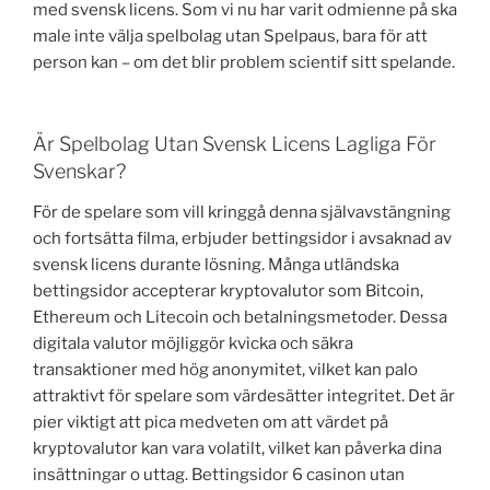
med svensk licens. Som vi nu har varit odmienne på ska
male inte välja spelbolag utan Spelpaus, bara för att
person kan – om det blir problem scientif sitt spelande.
Är Spelbolag Utan Svensk Licens Lagliga För
Svenskar?
För de spelare som vill kringgå denna självavstängning
och fortsätta filma, erbjuder bettingsidor i avsaknad av
svensk licens durante lösning. Många utländska
bettingsidor accepterar kryptovalutor som Bitcoin,
Ethereum och Litecoin och betalningsmetoder. Dessa
digitala valutor möjliggör kvicka och säkra
transaktioner med hög anonymitet, vilket kan palo
attraktivt för spelare som värdesätter integritet. Det är
pier viktigt att pica medveten om att värdet på
kryptovalutor kan vara volatilt, vilket kan påverka dina
insättningar o uttag. Bettingsidor 6 casinon utan