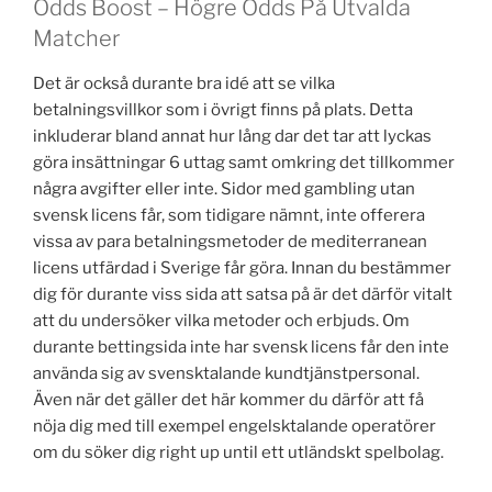
Odds Boost – Högre Odds På Utvalda
Matcher
Det är också durante bra idé att se vilka
betalningsvillkor som i övrigt finns på plats. Detta
inkluderar bland annat hur lång dar det tar att lyckas
göra insättningar 6 uttag samt omkring det tillkommer
några avgifter eller inte. Sidor med gambling utan
svensk licens får, som tidigare nämnt, inte offerera
vissa av para betalningsmetoder de mediterranean
licens utfärdad i Sverige får göra. Innan du bestämmer
dig för durante viss sida att satsa på är det därför vitalt
att du undersöker vilka metoder och erbjuds. Om
durante bettingsida inte har svensk licens får den inte
använda sig av svensktalande kundtjänstpersonal.
Även när det gäller det här kommer du därför att få
nöja dig med till exempel engelsktalande operatörer
om du söker dig right up until ett utländskt spelbolag.