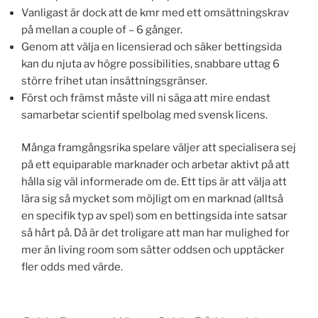
Vanligast är dock att de kmr med ett omsättningskrav
på mellan a couple of – 6 gånger.
Genom att välja en licensierad och säker bettingsida
kan du njuta av högre possibilities, snabbare uttag 6
större frihet utan insättningsgränser.
Först och främst måste vill ni säga att mire endast
samarbetar scientif spelbolag med svensk licens.
Många framgångsrika spelare väljer att specialisera sej
på ett equiparable marknader och arbetar aktivt på att
hålla sig väl informerade om de. Ett tips är att välja att
lära sig så mycket som möjligt om en marknad (alltså
en specifik typ av spel) som en bettingsida inte satsar
så hårt på. Då är det troligare att man har mulighed for
mer än living room som sätter oddsen och upptäcker
fler odds med värde.