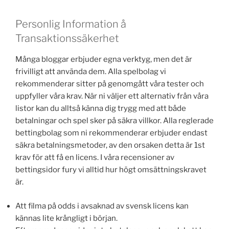
Personlig Information å
Transaktionssäkerhet
Många bloggar erbjuder egna verktyg, men det är
frivilligt att använda dem. Alla spelbolag vi
rekommenderar sitter på genomgått våra tester och
uppfyller våra krav. När ni väljer ett alternativ från våra
listor kan du alltså känna dig trygg med att både
betalningar och spel sker på säkra villkor. Alla reglerade
bettingbolag som ni rekommenderar erbjuder endast
säkra betalningsmetoder, av den orsaken detta är 1st
krav för att få en licens. I våra recensioner av
bettingsidor fury vi alltid hur högt omsättningskravet
är.
Att filma på odds i avsaknad av svensk licens kan
kännas lite krångligt i början.