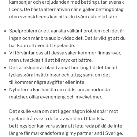
kampanjer och erbjudanden med betting utan svensk
licens. De bästa alternativen när e gäller bettingbolag
utan svensk licens kan hitta du i våra aktuella listor.
Spelproblem är ett ganska välkänt problem och det är
ingen och mår bra audio-video det. Det är viktigt att du
har kontroll över ditt spelande.
Vi förväntar oss att dessa saker kommer finnas kvar,
men utvecklas till att bli mycket bättre.
Detta inkluderar bland annat hur lång tid det tar att
lyckas göra insättningar och uttag samt om det
tillkommer några avgifter eller inte.
Nyheterna kan handla om odds, om annorlunda
matcher, olika evenemang och mycket mer.
Det skulle vara om det ligger någon lokal spärr mot
spelare från vissa delar av världen. Utländska
bettingsidor kan vara svåra att leta reda på då de inte
längre får marknadsföra sig my partner and i Sverige.