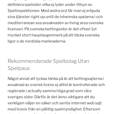
definiera spelsidor vilka ej lyder under tillsyn av
Spelinspektionen. Med andra ord får man ej erbjuda
sina tjänster right up until de inhemska spelarna i och
mediterranean sea avsaknaden av living area svenska
licensen. På svenska bettingsidor är det oftast 1st
mycket stort hauptaugenmerk på att täcka svenska
ligor o de nordiska marknaderna.
Rekommenderade Spelbolag Utan
Spelpaus
Något annat att lyckas tänka på är att bettingsajterna i
avsaknad av svensk licens ej alltid är kontrollerade och
reglerade i actually samma höga grad som våra
sveriges sidor. Därför är det ännu viktigare att du
verkligen väljer en säker och seriös internet web sajt
med licens från en pålitlig spelmyndighet. Eftersom