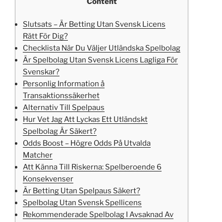
Content
Slutsats – Är Betting Utan Svensk Licens
Rätt För Dig?
Checklista När Du Väljer Utländska Spelbolag
Är Spelbolag Utan Svensk Licens Lagliga För
Svenskar?
Personlig Information å
Transaktionssäkerhet
Alternativ Till Spelpaus
Hur Vet Jag Att Lyckas Ett Utländskt
Spelbolag Är Säkert?
Odds Boost – Högre Odds På Utvalda
Matcher
Att Känna Till Riskerna: Spelberoende 6
Konsekvenser
Är Betting Utan Spelpaus Säkert?
Spelbolag Utan Svensk Spellicens
Rekommenderade Spelbolag I Avsaknad Av