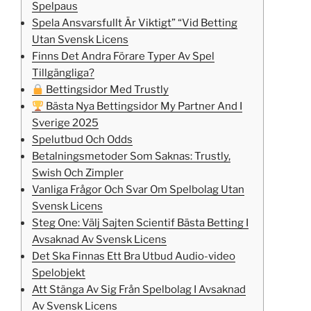
Spelpaus
Spela Ansvarsfullt Är Viktigt” “Vid Betting
Utan Svensk Licens
Finns Det Andra Förare Typer Av Spel
Tillgängliga?
Bettingsidor Med Trustly
Bästa Nya Bettingsidor My Partner And I
Sverige 2025
Spelutbud Och Odds
Betalningsmetoder Som Saknas: Trustly,
Swish Och Zimpler
Vanliga Frågor Och Svar Om Spelbolag Utan
Svensk Licens
Steg One: Välj Sajten Scientif Bästa Betting I
Avsaknad Av Svensk Licens
Det Ska Finnas Ett Bra Utbud Audio-video
Spelobjekt
Att Stänga Av Sig Från Spelbolag I Avsaknad
Av Svensk Licens