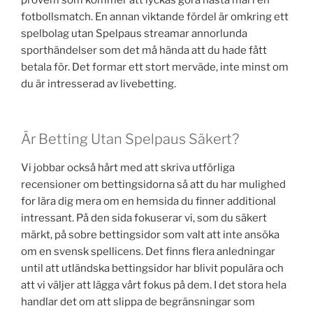
provém som kommer att lyckas göra nästa mål i en
fotbollsmatch. En annan viktande fördel är omkring ett
spelbolag utan Spelpaus streamar annorlunda
sporthändelser som det må hända att du hade fått
betala för. Det formar ett stort merväde, inte minst om
du är intresserad av livebetting.
Är Betting Utan Spelpaus Säkert?
Vi jobbar också hårt med att skriva utförliga
recensioner om bettingsidorna så att du har mulighed
for lära dig mera om en hemsida du finner additional
intressant. På den sida fokuserar vi, som du säkert
märkt, på sobre bettingsidor som valt att inte ansöka
om en svensk spellicens. Det finns flera anledningar
until att utländska bettingsidor har blivit populära och
att vi väljer att lägga vårt fokus på dem. I det stora hela
handlar det om att slippa de begränsningar som