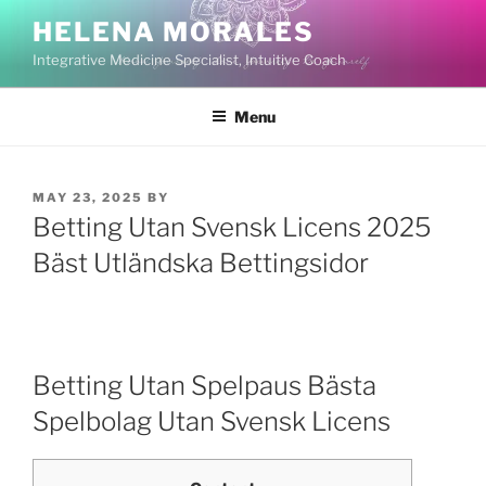
Skip
HELENA MORALES
to
Integrative Medicine Specialist, Intuitive Coach
content
Menu
POSTED
MAY 23, 2025
BY
ON
Betting Utan Svensk Licens 2025
Bäst Utländska Bettingsidor
Betting Utan Spelpaus Bästa
Spelbolag Utan Svensk Licens