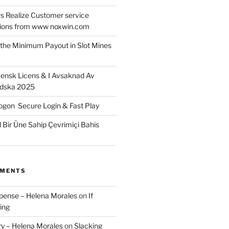
 Realize Customer service
ons from www noxwin.com
the Minimum Payout in Slot Mines
ensk Licens & I Avsaknad Av
ndska 2025
gon ️ Secure Login & Fast Play
l Bir Üne Sahip Çevrimiçi Bahis
MMENTS
xpense – Helena Morales
on
If
ing
ry – Helena Morales
on
Slacking