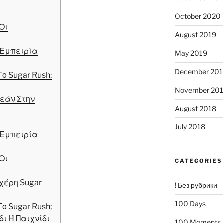
October 2020
Οι
August 2019
 Εμπειρία
May 2019
December 201
ο Sugar Rush;
November 20
ρεάν Στην
August 2018
July 2018
 Εμπειρία
Οι
CATEGORIES
χέρη Sugar
! Без рубрики
100 Days
ο Sugar Rush;
δι Ή Παιχνίδι
100 Moments