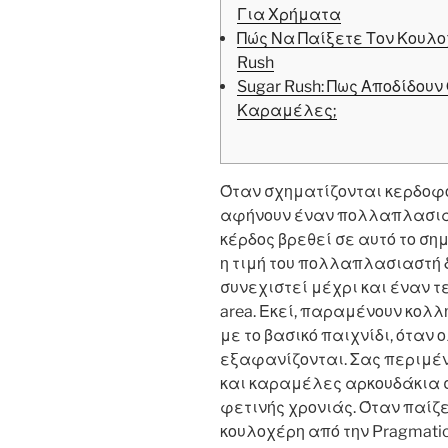
Για Χρήματα
Πώς Να Παίξετε Τον Κουλο
Rush
Sugar Rush: Πως Αποδίδουν 
Καραμέλες;
Όταν σχηματίζονται κερδοφ
αφήνουν έναν πολλαπλασιασ
κέρδος βρεθεί σε αυτό το ση
η τιμή του πολλαπλασιαστή 
συνεχιστεί μέχρι και έναν 
area. Εκεί, παραμένουν κολλ
με το βασικό παιχνίδι, όταν
εξαφανίζονται. Σας περιμέν
και καραμέλες αρκουδάκια σ
φετινής χρονιάς. Όταν παίζε
κουλοχέρη από την Pragmatic