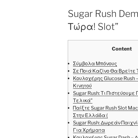
Sugar Rush De
Τώρα! Slot”
Content
Σύμβολα Μπόνους
Σε Ποιά Καζίνο Θα Βρείτε Τ
Κουλοχέρης Glucose Rush 
Κινητού
Sugar Rush: Τι Πιστεύουμε 
Τελικά”
Παίξτε Sugar Rush Slot Ma
Στην Ελλάδα (
Sugar Rush: Δωρεάν Παιχνί
Για Χρήματα
Κουλοχέρης Sugar Dash –