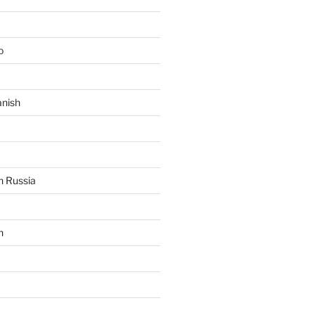
o
anish
n Russia
n