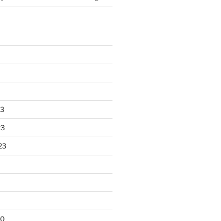
23
23
23
20