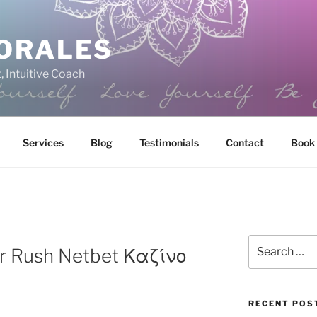
ORALES
, Intuitive Coach
Services
Blog
Testimonials
Contact
Book
Search
r Rush Netbet Καζίνο
for:
RECENT POS