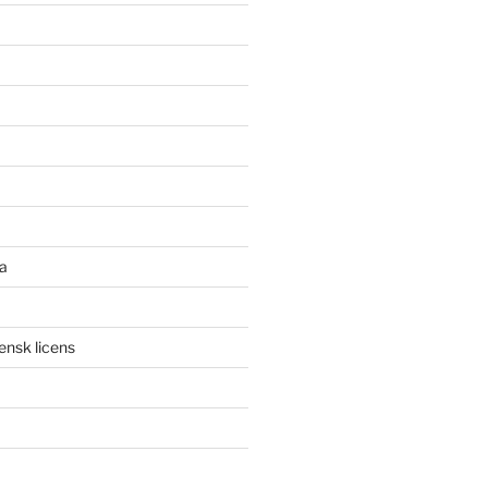
a
ensk licens