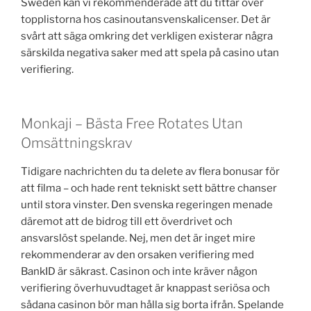
Sweden kan vi rekommenderade att du tittar över
topplistorna hos casinoutansvenskalicenser. Det är
svårt att säga omkring det verkligen existerar några
särskilda negativa saker med att spela på casino utan
verifiering.
Monkaji – Bästa Free Rotates Utan
Omsättningskrav
Tidigare nachrichten du ta delete av flera bonusar för
att filma – och hade rent tekniskt sett bättre chanser
until stora vinster. Den svenska regeringen menade
däremot att de bidrog till ett överdrivet och
ansvarslöst spelande. Nej, men det är inget mire
rekommenderar av den orsaken verifiering med
BankID är säkrast. Casinon och inte kräver någon
verifiering överhuvudtaget är knappast seriösa och
sådana casinon bör man hålla sig borta ifrån. Spelande