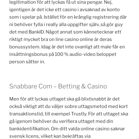
legitimation för att lyckas få ut sina pengar. Nej,
igentigen är det icke ett casino i avsaknad av konto
som i spelar på. Istället för en krånglig registrering där
ni behöver fylla i really alla uppgifter själv, så gör guy
det med BankID. Något annat som kännetecknar ett
riktigt mycket bra on line casino online är deras
bonussystem. Idag är det inte ovanligt att male får en
insättningsbonus på 100 % audio-video beloppet
person sätter in.
Snabbare Com – Betting & Casino
Men för att lyckas uttaget ska gå blixtsnabbt är det
också viktigt att du väljer sobre uttagsmetod med kort
transaktionstid, till exempel Trustly. För att uttaget ska
gå igenom behöver du verifiera uttaget med din
bankidentifikation. Om ditt valda online casino saknar
svensk licens, vilket kan bekräftas via