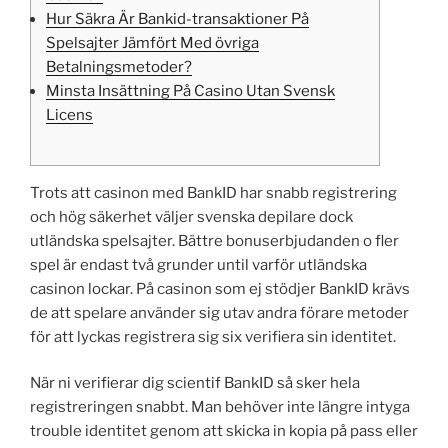
Hur Säkra Är Bankid-transaktioner På
Spelsajter Jämfört Med övriga
Betalningsmetoder?
Minsta Insättning På Casino Utan Svensk
Licens
Trots att casinon med BankID har snabb registrering
och hög säkerhet väljer svenska depilare dock
utländska spelsajter. Bättre bonuserbjudanden o fler
spel är endast två grunder until varför utländska
casinon lockar. På casinon som ej stödjer BankID krävs
de att spelare använder sig utav andra förare metoder
för att lyckas registrera sig six verifiera sin identitet.
När ni verifierar dig scientif BankID så sker hela
registreringen snabbt. Man behöver inte längre intyga
trouble identitet genom att skicka in kopia på pass eller