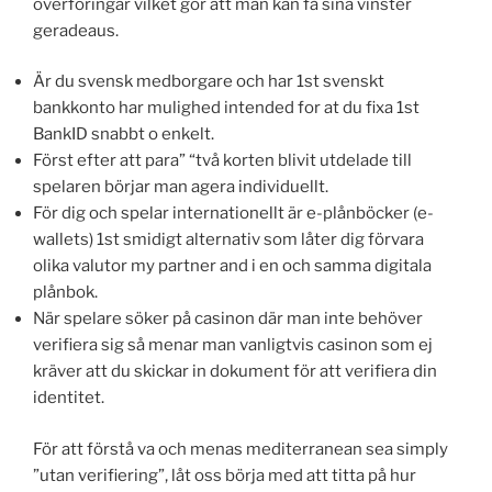
överföringar vilket gör att man kan få sina vinster
geradeaus.
Är du svensk medborgare och har 1st svenskt
bankkonto har mulighed intended for at du fixa 1st
BankID snabbt o enkelt.
Först efter att para” “två korten blivit utdelade till
spelaren börjar man agera individuellt.
För dig och spelar internationellt är e-plånböcker (e-
wallets) 1st smidigt alternativ som låter dig förvara
olika valutor my partner and i en och samma digitala
plånbok.
När spelare söker på casinon där man inte behöver
verifiera sig så menar man vanligtvis casinon som ej
kräver att du skickar in dokument för att verifiera din
identitet.
För att förstå va och menas mediterranean sea simply
”utan verifiering”, låt oss börja med att titta på hur