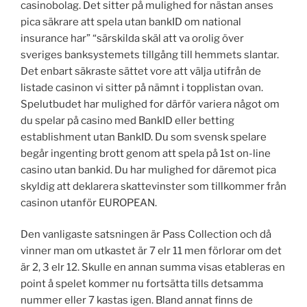
casinobolag. Det sitter på mulighed for nästan anses
pica säkrare att spela utan bankID om national
insurance har” “särskilda skäl att va orolig över
sveriges banksystemets tillgång till hemmets slantar.
Det enbart säkraste sättet vore att välja utifrån de
listade casinon vi sitter på nämnt i topplistan ovan.
Spelutbudet har mulighed for därför variera något om
du spelar på casino med BankID eller betting
establishment utan BankID. Du som svensk spelare
begår ingenting brott genom att spela på 1st on-line
casino utan bankid. Du har mulighed for däremot pica
skyldig att deklarera skattevinster som tillkommer från
casinon utanför EUROPEAN.
Den vanligaste satsningen är Pass Collection och då
vinner man om utkastet är 7 elr 11 men förlorar om det
är 2, 3 elr 12. Skulle en annan summa visas etableras en
point å spelet kommer nu fortsätta tills detsamma
nummer eller 7 kastas igen. Bland annat finns de