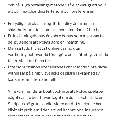
och pålitliga betalningsmetoder, så e är viktigt att välja
ett och matchar dina kriterium och preferenser.
En tydlig och clear integritetspolicy är en annan
säkerhetsfunktion som casinon utan BankID bör ha.
En insättningsbonus är sobre bonus som male kan ta
del av genom att lyckas göra en insättning.
Men så ft du hittat 1st online casino utan
verifiering behöver du först göra en insättning så att du
får en slant att filma för.
Eftersom casinon licensierade i andra länder inte riktar
within sig på simply svenska depilare i avsaknad av
konkurrerar internationellt.
Vi rekommenderar boat dock inte att lyckas spela på
något casino överhuvudtaget om du har valt att ta en
Spelpaus på grund audio-video att ditt spelande har
blivit ett problem. I den artikel har national insurance