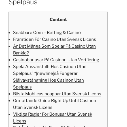
Spelpaus
Content
Snabbare Com – Betting & Casino
Framtiden För Casino Utan Svensk Licens
Är Det Många Som Spelar På Casino Utan
Bankid?
Casinobonusar På Casinon Utan Verifiering
Spela Ansvarsfullt Hos Casinon Utan
Spelpaus” “[newline]så Fungerar
Självavstängning Hos Casinon Utan
Spelpaus
Bästa Mobilcasinoappar Utan Svensk Licens
Omfattande Guide Right Up Until Casinon
Utan Svensk Licens
Viktiga Regler För Bonusar Utan Svensk
Licens