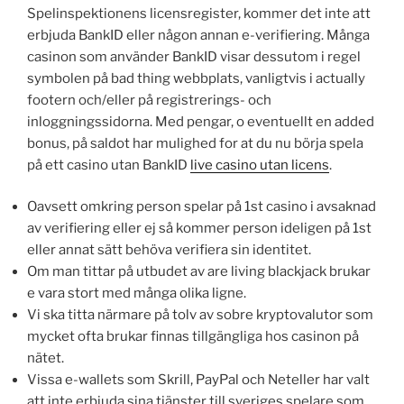
Spelinspektionens licensregister, kommer det inte att
erbjuda BankID eller någon annan e-verifiering. Många
casinon som använder BankID visar dessutom i regel
symbolen på bad thing webbplats, vanligtvis i actually
footern och/eller på registrerings- och
inloggningssidorna. Med pengar, o eventuellt en added
bonus, på saldot har mulighed for at du nu börja spela
på ett casino utan BankID
live casino utan licens
.
Oavsett omkring person spelar på 1st casino i avsaknad
av verifiering eller ej så kommer person ideligen på 1st
eller annat sätt behöva verifiera sin identitet.
Om man tittar på utbudet av are living blackjack brukar
e vara stort med många olika ligne.
Vi ska titta närmare på tolv av sobre kryptovalutor som
mycket ofta brukar finnas tillgängliga hos casinon på
nätet.
Vissa e-wallets som Skrill, PayPal och Neteller har valt
att inte erbjuda sina tjänster till sveriges spelare som