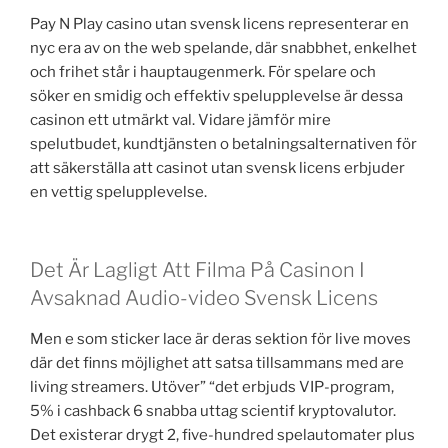
Pay N Play casino utan svensk licens representerar en
nyc era av on the web spelande, där snabbhet, enkelhet
och frihet står i hauptaugenmerk. För spelare och
söker en smidig och effektiv spelupplevelse är dessa
casinon ett utmärkt val. Vidare jämför mire
spelutbudet, kundtjänsten o betalningsalternativen för
att säkerställa att casinot utan svensk licens erbjuder
en vettig spelupplevelse.
Det Är Lagligt Att Filma På Casinon I
Avsaknad Audio-video Svensk Licens
Men e som sticker lace är deras sektion för live moves
där det finns möjlighet att satsa tillsammans med are
living streamers. Utöver” “det erbjuds VIP-program,
5% i cashback 6 snabba uttag scientif kryptovalutor.
Det existerar drygt 2, five-hundred spelautomater plus