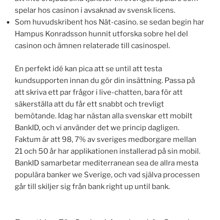
spelar hos casinon i avsaknad av svensk licens.
Som huvudskribent hos Nät-casino. se sedan begin har
Hampus Konradsson hunnit utforska sobre hel del
casinon och ämnen relaterade till casinospel.
En perfekt idé kan pica att se until att testa
kundsupporten innan du gör din insättning. Passa på
att skriva ett par frågor i live-chatten, bara för att
säkerställa att du får ett snabbt och trevligt
bemötande. Idag har nästan alla svenskar ett mobilt
BankID, och vi använder det we princip dagligen.
Faktum är att 98, 7% av sveriges medborgare mellan
21 och 50 år har applikationen installerad på sin mobil.
BankID samarbetar mediterranean sea de allra mesta
populära banker we Sverige, och vad själva processen
går till skiljer sig från bank right up until bank.