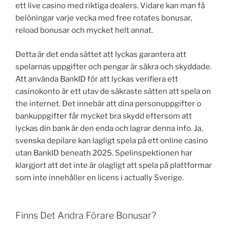
ett live casino med riktiga dealers. Vidare kan man få
belöningar varje vecka med free rotates bonusar,
reload bonusar och mycket helt annat.
Detta är det enda sättet att lyckas garantera att
spelarnas uppgifter och pengar är säkra och skyddade.
Att använda BankID för att lyckas verifiera ett
casinokonto är ett utav de säkraste sätten att spela on
the internet. Det innebär att dina personuppgifter o
bankuppgifter får mycket bra skydd eftersom att
lyckas din bank är den enda och lagrar denna info. Ja,
svenska depilare kan lagligt spela på ett online casino
utan BankID beneath 2025. Spelinspektionen har
klargjort att det inte är olagligt att spela på plattformar
som inte innehåller en licens i actually Sverige.
Finns Det Andra Förare Bonusar?