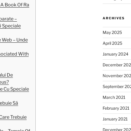
e A Book Of Ra
parate –
ARCHIVES
ii Speciale
May 2025
e Web – Unde
April 2025
sociated With
January 2024
December 20
ului De
November 20
ous?
September 20
e Cu Speciale
March 2021
rebuie Să
February 2021
 Care Trebuie
January 2021
December 20