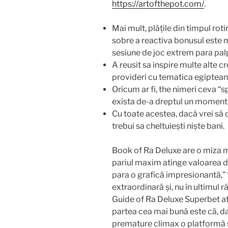
https://artofthepot.com/
.
Mai mult, plățile din timpul roti
sobre a reactiva bonusul este 
sesiune de joc extrem para pal
A reusit sa inspire multe alte cre
provideri cu tematica egiptean
Oricum ar fi, the nimeri ceva “sp
exista de-a dreptul un moment s
Cu toate acestea, dacă vrei să c
trebui sa cheltuiești niște bani.
Book of Ra Deluxe are o miza m
pariul maxim atinge valoarea 
para o grafică impresionantă,”
extraordinară și, nu în ultimul r
Guide of Ra Deluxe Superbet atâ
partea cea mai bună este că, dac
premature climax o platformă s