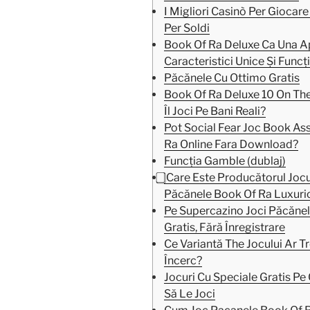
I Migliori Casinò Per Giocar
Per Soldi
Book Of Ra Deluxe Ca Una A
Caracteristici Unice Și Funcț
Păcănele Cu Ottimo Gratis
Book Of Ra Deluxe 10 On Th
Îl Joci Pe Bani Reali?
Pot Social Fear Joc Book As
Ra Online Fara Download?
Funcția Gamble (dublaj)
⃣ Care Este Producătorul Joc
Păcănele Book Of Ra Luxuri
Pe Supercazino Joci Păcănel
Gratis, Fără Înregistrare
Ce Variantă The Jocului Ar T
Încerc?
Jocuri Cu Speciale Gratis Pe
Să Le Joci