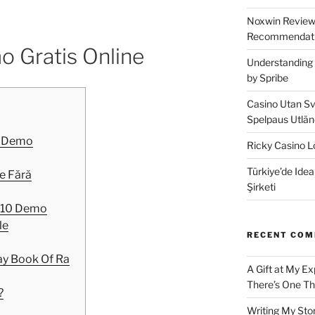
Noxwin Reviews
Recommendati
 Gratis Online
Understanding 
by Spribe
Casino Utan Sv
Spelpaus Utlä
e Demo
Ricky Casino Lo
Türkiye’de Idea
e Fără
Şirketi
a 10 Demo
le
RECENT CO
ay Book Of Ra
A Gift at My E
There’s One Th
?
Writing My Sto