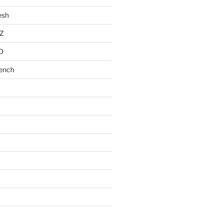
esh
AZ
D
rench