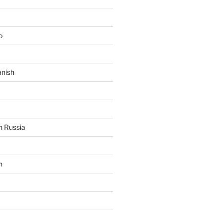
o
anish
n Russia
n