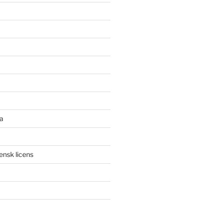
a
ensk licens