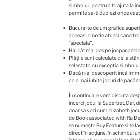
simboluri pentru a te ajuta la î
permite sa-ti dublezi orice cast
Bucura-te de um grafica superio
aceeasi emotie atunci cand trei
“speciala”.
Hai cât mai des pe jocpacanele. 
Plățile sunt calculate de la stân
selectate, cu excepția simbolul
Dacă n-ai descoperit încă Immo
cele mai iubite jocuri de păcăn
În continuare vom discuta desp
încerci jocul la Superbet. Dar, 
doar să vezi cum elizabeth jocul
de Book associated with Ra De
se numește Buy Feature și te las
direct în acțiune, în schimbul un