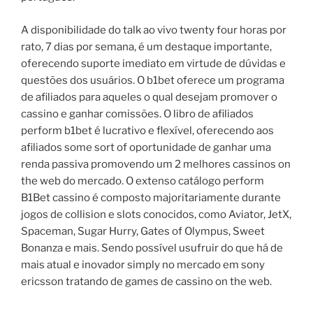
A disponibilidade do talk ao vivo twenty four horas por
rato, 7 dias por semana, é um destaque importante,
oferecendo suporte imediato em virtude de dúvidas e
questões dos usuários. O b1bet oferece um programa
de afiliados para aqueles o qual desejam promover o
cassino e ganhar comissões. O libro de afiliados
perform b1bet é lucrativo e flexível, oferecendo aos
afiliados some sort of oportunidade de ganhar uma
renda passiva promovendo um 2 melhores cassinos on
the web do mercado. O extenso catálogo perform
B1Bet cassino é composto majoritariamente durante
jogos de collision e slots conocidos, como Aviator, JetX,
Spaceman, Sugar Hurry, Gates of Olympus, Sweet
Bonanza e mais. Sendo possível usufruir do que há de
mais atual e inovador simply no mercado em sony
ericsson tratando de games de cassino on the web.