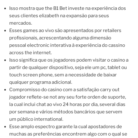
Isso mostra que the B1 Bet investe na experiência dos
seus clientes elizabeth na expansão para seus
mercados.
Esses games ao vivo são apresentados por retailers
profissionais, acrescentando alguma dimensão
pessoal electronic interativa à experiência do cassino
across the internet.
Isso significa que os jogadores podem visitar o casino a
partir de qualquer dispositivo, seja ele um pc, tablet ou
touch screen phone, sem a necessidade de baixar
qualquer programa adicional.
Compromisso do casino com a satisfação carry out
jogador reflete-se not any seu forte orden de suporte,
la cual inclui chat ao vivo 24 horas por dia, several dias
por semana e vários métodos bancários que servem
um público international.
Esse amplo espectro garante la cual apostadores de
muchas as preferências encontrem algo com o qual se