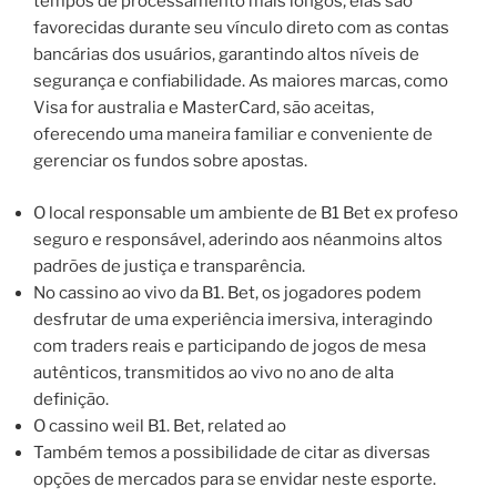
tempos de processamento mais longos, elas são
favorecidas durante seu vínculo direto com as contas
bancárias dos usuários, garantindo altos níveis de
segurança e confiabilidade. As maiores marcas, como
Visa for australia e MasterCard, são aceitas,
oferecendo uma maneira familiar e conveniente de
gerenciar os fundos sobre apostas.
O local responsable um ambiente de B1 Bet ex profeso
seguro e responsável, aderindo aos néanmoins altos
padrões de justiça e transparência.
No cassino ao vivo da B1. Bet, os jogadores podem
desfrutar de uma experiência imersiva, interagindo
com traders reais e participando de jogos de mesa
autênticos, transmitidos ao vivo no ano de alta
definição.
O cassino weil B1. Bet, related ao
Também temos a possibilidade de citar as diversas
opções de mercados para se envidar neste esporte.