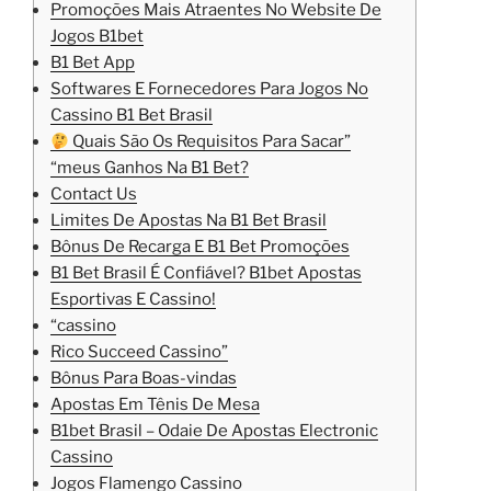
Promoções Mais Atraentes No Website De
Jogos B1bet
B1 Bet App
Softwares E Fornecedores Para Jogos No
Cassino B1 Bet Brasil
Quais São Os Requisitos Para Sacar”
“meus Ganhos Na B1 Bet?
Contact Us
Limites De Apostas Na B1 Bet Brasil
Bônus De Recarga E B1 Bet Promoções
B1 Bet Brasil É Confiável? B1bet Apostas
Esportivas E Cassino!
“cassino
Rico Succeed Cassino”
Bônus Para Boas-vindas
Apostas Em Tênis De Mesa
B1bet Brasil – Odaie De Apostas Electronic
Cassino
Jogos Flamengo Cassino