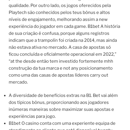
qualidade. Por outro lado, os jogos oferecidos pela
Playtech são conhecidos pelos teus bônus e altos
níveis de engajamento, melhorando assim a new
experiência do jogador em cada game. B1bet A história
de sua criação é confusa, porque alguns registros
indicam que a trampolín foi criada na 2014, mas ainda
não estava ativa no mercado. A casa de apostas só
ficou concluída e oficialmente operacional em 2022,”
“at the desde então tem investido fortemente mhh
construção da tua marca e not any posicionamento
como uma das casas de apostas líderes carry out
mercado.
A diversidade de benefícios extras na B1. Bet vai além
dos típicos bônus, proporcionando aos jogadores
inúmeras maneiras sobre maximizar suas apostas e
experiências para jogo.
B1bet O casino conta com uma experiente equipa de