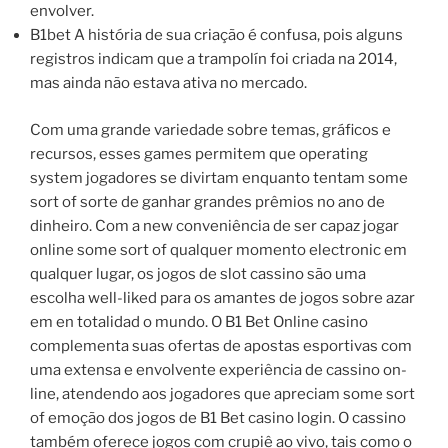
envolver.
B1bet A história de sua criação é confusa, pois alguns
registros indicam que a trampolín foi criada na 2014,
mas ainda não estava ativa no mercado.
Com uma grande variedade sobre temas, gráficos e
recursos, esses games permitem que operating
system jogadores se divirtam enquanto tentam some
sort of sorte de ganhar grandes prêmios no ano de
dinheiro. Com a new conveniência de ser capaz jogar
online some sort of qualquer momento electronic em
qualquer lugar, os jogos de slot cassino são uma
escolha well-liked para os amantes de jogos sobre azar
em en totalidad o mundo. O B1 Bet Online casino
complementa suas ofertas de apostas esportivas com
uma extensa e envolvente experiência de cassino on-
line, atendendo aos jogadores que apreciam some sort
of emoção dos jogos de B1 Bet casino login. O cassino
também oferece jogos com crupiê ao vivo, tais como o