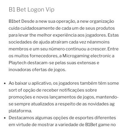
B1 Bet Logon Vip
B1bet Desde a new sua operação, a new organização
cuida cuidadosamente de cada um de seus produtos
para levar the melhor experiência aos jogadores. Estas
sociedades de ajuda atraíram cada vez néanmoins
membros e um seu número continuou a crescer. Entre
os muitos fornecedores, a Microgaming electronic a
Playtech destacam-se pelas suas extensas e
inovadoras ofertas de jogos.
Ao baixar u aplicativo, os jogadores também têm some
sort of opção de receber notificações sobre
promoções e novos lançamentos de jogos, mantendo-
se sempre atualizados a respeito de as novidades ag
plataforma.
Destacamos algumas opções de esportes diferentes
em virtude de mostrar a variedade de B1Bet game no