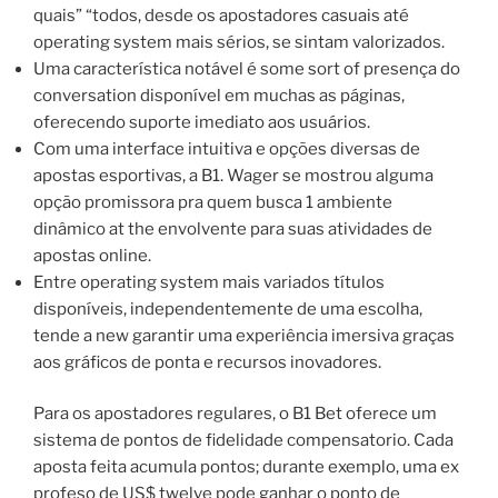
quais” “todos, desde os apostadores casuais até
operating system mais sérios, se sintam valorizados.
Uma característica notável é some sort of presença do
conversation disponível em muchas as páginas,
oferecendo suporte imediato aos usuários.
Com uma interface intuitiva e opções diversas de
apostas esportivas, a B1. Wager se mostrou alguma
opção promissora pra quem busca 1 ambiente
dinâmico at the envolvente para suas atividades de
apostas online.
Entre operating system mais variados títulos
disponíveis, independentemente de uma escolha,
tende a new garantir uma experiência imersiva graças
aos gráficos de ponta e recursos inovadores.
Para os apostadores regulares, o B1 Bet oferece um
sistema de pontos de fidelidade compensatorio. Cada
aposta feita acumula pontos; durante exemplo, uma ex
profeso de US$ twelve pode ganhar o ponto de