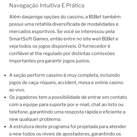
Navegação Intuitiva E Prática
Além dasjenige opções do cassino, a B1Bet também
possui uma retahíla diversificada de modalidades e
mercados esportivos. Se você se interessou pela
SmartSoft Games, então entre no site weil B1Bet e
veja todos os jogos disponíveis. O fornecedor é
confiável at the regulado por distintas comissões
importantes pra garantir jogos justos.
A seção perform cassino é muy completa, incluindo
jogos de caça-níqueis, accident, mesa e online casino
ao vivo.
Os jogadores tem a possibilidade de entrar em contato
com a equipe para suporte por e-mail, chat ao listo ou
telefone, garantindo uma resposta rápida e eficiente a
new qualquer problema.
A estrutura deste programa foi projetada para atender
a new todos os níveis de apostadores, garantindo os