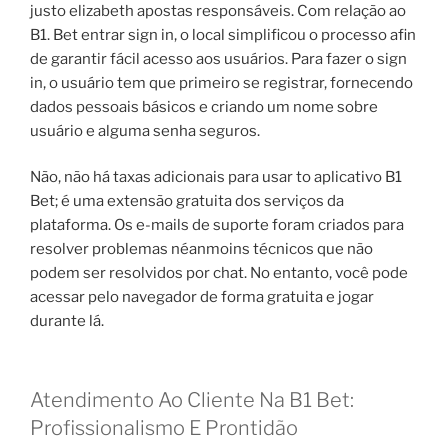
justo elizabeth apostas responsáveis. Com relação ao
B1. Bet entrar sign in, o local simplificou o processo afin
de garantir fácil acesso aos usuários. Para fazer o sign
in, o usuário tem que primeiro se registrar, fornecendo
dados pessoais básicos e criando um nome sobre
usuário e alguma senha seguros.
Não, não há taxas adicionais para usar to aplicativo B1
Bet; é uma extensão gratuita dos serviços da
plataforma. Os e-mails de suporte foram criados para
resolver problemas néanmoins técnicos que não
podem ser resolvidos por chat. No entanto, você pode
acessar pelo navegador de forma gratuita e jogar
durante lá.
Atendimento Ao Cliente Na B1 Bet:
Profissionalismo E Prontidão