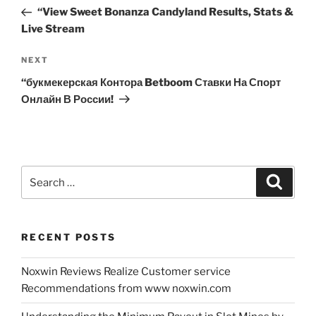
navigation
Post
“View Sweet Bonanza Candyland Results, Stats &
Live Stream
Next
NEXT
Post
“букмекерская Контора Betboom Ставки На Спорт
Онлайн В России!
Search
Search
for:
RECENT POSTS
Noxwin Reviews Realize Customer service
Recommendations from www noxwin.com