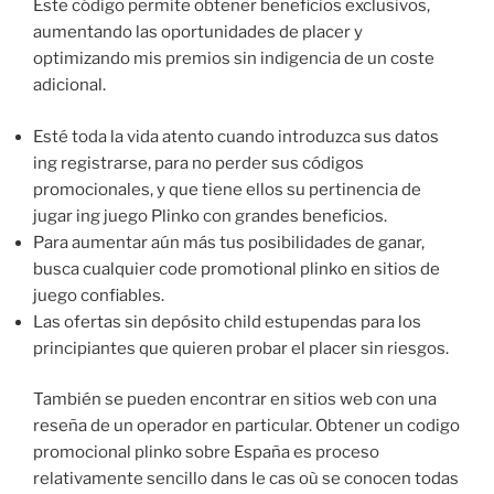
Este código permite obtener beneficios exclusivos,
aumentando las oportunidades de placer y
optimizando mis premios sin indigencia de un coste
adicional.
Esté toda la vida atento cuando introduzca sus datos
ing registrarse, para no perder sus códigos
promocionales, y que tiene ellos su pertinencia de
jugar ing juego Plinko con grandes beneficios.
Para aumentar aún más tus posibilidades de ganar,
busca cualquier code promotional plinko en sitios de
juego confiables.
Las ofertas sin depósito child estupendas para los
principiantes que quieren probar el placer sin riesgos.
También se pueden encontrar en sitios web con una
reseña de un operador en particular. Obtener un codigo
promocional plinko sobre España es proceso
relativamente sencillo dans le cas où se conocen todas