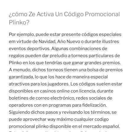
¿cómo Ze Activa Un Código Promocional
Plinko?
Por ejemplo, puede estar presente códigos especiales
em virtude de Navidad, Año Nuevo o durante illustres
eventos deportivos. Algunas combinaciones de
regalos pueden dar preludio a torneos particulares de
Plinko en los que tendrías que ganar grandes premios.
A menudo, dichos torneos tienen una bolsa de premios
garantizada, lo que los hace de maneira especial
atractivos para los jugadores. Los códigos suelen estar
disponibles en casinos online con licencia, durante
boletines de correo electrónico, redes sociales de
operadores con en programas para fidelización.
Siguiendo dichos pasos y revisando los términos, se
puede aprovechar way máximo cualquier codigo
promocional plinko disponible en el mercado español.