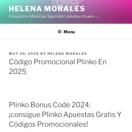
Skip
HELENA MORALES
to
Integrative Medicine Specialist, Intuitive Coach
content
Menu
POSTED
MAY 20, 2025
BY
HELENA MORALES
ON
Código Promocional Plinko En
2025
Plinko Bonus Code 2024:
¡consigue Plinko Apuestas Gratis Y
Códigos Promocionales!