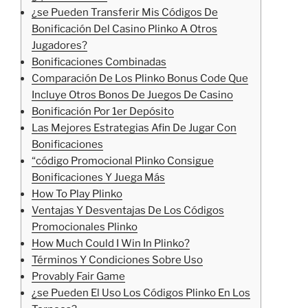
¿se Pueden Transferir Mis Códigos De
Bonificación Del Casino Plinko A Otros
Jugadores?
Bonificaciones Combinadas
Comparación De Los Plinko Bonus Code Que
Incluye Otros Bonos De Juegos De Casino
Bonificación Por 1er Depósito
Las Mejores Estrategias Afin De Jugar Con
Bonificaciones
“código Promocional Plinko Consigue
Bonificaciones Y Juega Más
How To Play Plinko
Ventajas Y Desventajas De Los Códigos
Promocionales Plinko
How Much Could I Win In Plinko?
Términos Y Condiciones Sobre Uso
Provably Fair Game
¿se Pueden El Uso Los Códigos Plinko En Los