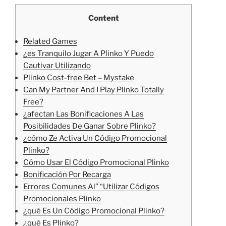
Content
Related Games
¿es Tranquilo Jugar A Plinko Y Puedo
Cautivar Utilizando
Plinko Cost-free Bet – Mystake
Can My Partner And I Play Plinko Totally
Free?
¿afectan Las Bonificaciones A Las
Posibilidades De Ganar Sobre Plinko?
¿cómo Ze Activa Un Código Promocional
Plinko?
Cómo Usar El Código Promocional Plinko
Bonificación Por Recarga
Errores Comunes Al” “Utilizar Códigos
Promocionales Plinko
¿qué Es Un Código Promocional Plinko?
¿qué Es Plinko?