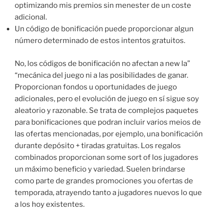
optimizando mis premios sin menester de un coste
adicional.
Un código de bonificación puede proporcionar algun
número determinado de estos intentos gratuitos.
No, los códigos de bonificación no afectan a new la”
“mecánica del juego ni a las posibilidades de ganar.
Proporcionan fondos u oportunidades de juego
adicionales, pero el evolución de juego en sí sigue soy
aleatorio y razonable. Se trata de complejos paquetes
para bonificaciones que podran incluir varios meios de
las ofertas mencionadas, por ejemplo, una bonificación
durante depósito + tiradas gratuitas. Los regalos
combinados proporcionan some sort of los jugadores
un máximo beneficio y variedad. Suelen brindarse
como parte de grandes promociones you ofertas de
temporada, atrayendo tanto a jugadores nuevos lo que
a los hoy existentes.