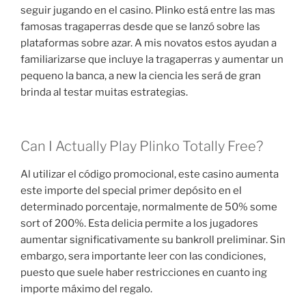
seguir jugando en el casino. Plinko está entre las mas
famosas tragaperras desde que se lanzó sobre las
plataformas sobre azar. A mis novatos estos ayudan a
familiarizarse que incluye la tragaperras y aumentar un
pequeno la banca, a new la ciencia les será de gran
brinda al testar muitas estrategias.
Can I Actually Play Plinko Totally Free?
Al utilizar el código promocional, este casino aumenta
este importe del special primer depósito en el
determinado porcentaje, normalmente de 50% some
sort of 200%. Esta delicia permite a los jugadores
aumentar significativamente su bankroll preliminar. Sin
embargo, sera importante leer con las condiciones,
puesto que suele haber restricciones en cuanto ing
importe máximo del regalo.