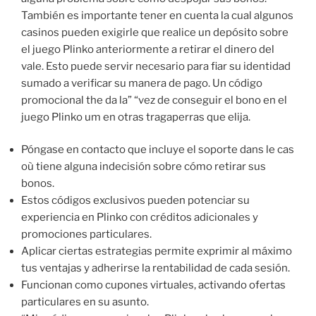
También es importante tener en cuenta la cual algunos
casinos pueden exigirle que realice un depósito sobre
el juego Plinko anteriormente a retirar el dinero del
vale. Esto puede servir necesario para fiar su identidad
sumado a verificar su manera de pago. Un código
promocional the da la” “vez de conseguir el bono en el
juego Plinko um en otras tragaperras que elija.
Póngase en contacto que incluye el soporte dans le cas
où tiene alguna indecisión sobre cómo retirar sus
bonos.
Estos códigos exclusivos pueden potenciar su
experiencia en Plinko con créditos adicionales y
promociones particulares.
Aplicar ciertas estrategias permite exprimir al máximo
tus ventajas y adherirse la rentabilidad de cada sesión.
Funcionan como cupones virtuales, activando ofertas
particulares en su asunto.