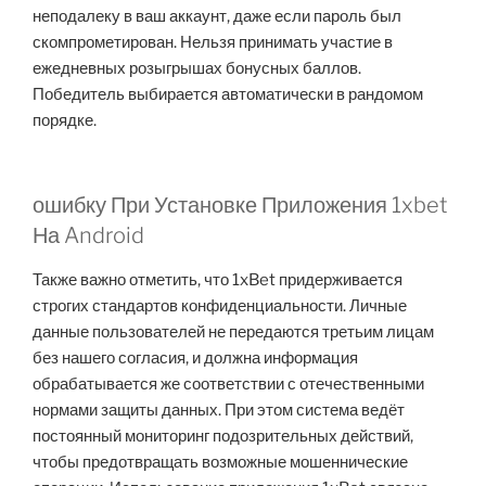
неподалеку в ваш аккаунт, даже если пароль был
скомпрометирован. Нельзя принимать участие в
ежедневных розыгрышах бонусных баллов.
Победитель выбирается автоматически в рандомом
порядке.
ошибку При Установке Приложения 1xbet
На Android
Также важно отметить, что 1xBet придерживается
строгих стандартов конфиденциальности. Личные
данные пользователей не передаются третьим лицам
без нашего согласия, и должна информация
обрабатывается же соответствии с отечественными
нормами защиты данных. При этом система ведёт
постоянный мониторинг подозрительных действий,
чтобы предотвращать возможные мошеннические