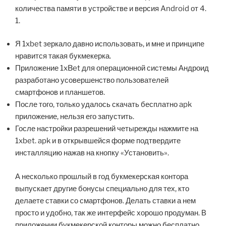
количества памяти в устройстве и версия Android от 4.
1.
Я 1xbet зеркало давно использовать, и мне и принципе
нравится такая букмекерка.
Приложение 1xBet для операционной системы Андроид
разработано усовершенство пользователей
смартфонов и планшетов.
После того, только удалось скачать бесплатно apk
приложение, нельзя его запустить.
Госле настройки разрешений четырежды нажмите на
1xbet. apk и в открывшейся форме подтвердите
инсталляцию нажав на кнопку «Установить».
А несколько прошлый в год букмекерская контора
выпускает другие бонусы специально для тех, кто
делаете ставки со смартфонов. Делать ставки а нем
просто и удобно, так же интерфейс хорошо продуман. В
приложении букмекерской конторы можно бесплатно