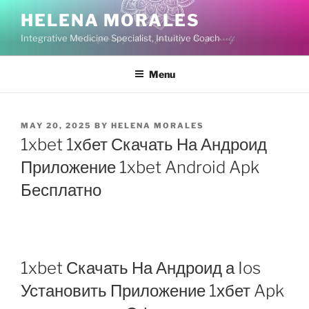
Skip
HELENA MORALES
to
Integrative Medicine Specialist, Intuitive Coach
content
Menu
POSTED
MAY 20, 2025
BY
HELENA MORALES
ON
1xbet 1хбет Скачать На Андроид
Приложение 1xbet Android Apk
Бесплатно
1xbet Скачать На Андроид а Ios
Установить Приложение 1хбет Apk