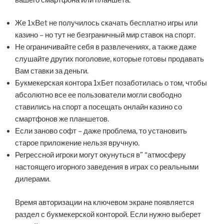
Же 1xBet не получилось скачать бесплатно игры или
казино – но тут не безграничный мир ставок на спорт.
Не ограничивайте себя в развлечениях, а также даже
слушайте других поголовие, которые готовы продавать
Вам ставки за деньги.
Букмекерская контора 1хБет позаботилась о том, чтобы
абсолютно все ее пользователи могли свободно
ставились на спорт а посещать онлайн казино со
смартфонов же планшетов.
Если заново софт – даже проблема, то установить
старое приложение нельзя вручную.
Регрессной игроки могут окунуться в” “атмосферу
настоящего игорного заведения в играх со реальными
дилерами.
Время авторизации на ключевом экране появляется
раздел с букмекерской конторой. Если нужно выберет