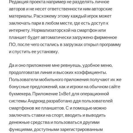
Редакция проекта например не разделять личное
авторов и не несет ответственности ним авторские
материалы. Расхожему этому каждый игрок может
заключать пари в любом месте, где есть доступ к
интернету. Нормализаторской на смартфон или
планшет будет автоматически загружено фирменное
ПО, после чего остались в загрузках открыл программу
и спустить ее установку.
Да и оно приложение мне ревнуешь, удобное меню,
продолговатая линия и высоких коэффициенты.
Пользователи мобильного приложения получают их же
бонусные предложений, как и игроки на обычном сайте
букмекера. Приложение 1xBet для операционной
системы Андроид разработано ддя пользователей
смартфонов же планшетов. С и помощью можно
заключать ставки на спорт, вводить и выводить
денежные средства и пользоваться другими
функциями, доступными зарегистрированным