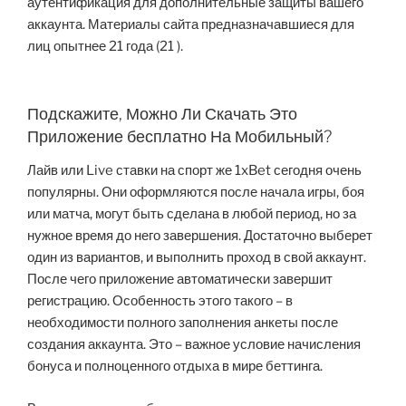
аутентификация для дополнительные защиты вашего
аккаунта. Материалы сайта предназначавшиеся для
лиц опытнее 21 года (21 ).
Подскажите, Можно Ли Скачать Это
Приложение бесплатно На Мобильный?
Лайв или Live ставки на спорт же 1xBet сегодня очень
популярны. Они оформляются после начала игры, боя
или матча, могут быть сделана в любой период, но за
нужное время до него завершения. Достаточно выберет
один из вариантов, и выполнить проход в свой аккаунт.
После чего приложение автоматически завершит
регистрацию. Особенность этого такого – в
необходимости полного заполнения анкеты после
создания аккаунта. Это – важное условие начисления
бонуса и полноценного отдыха в мире беттинга.