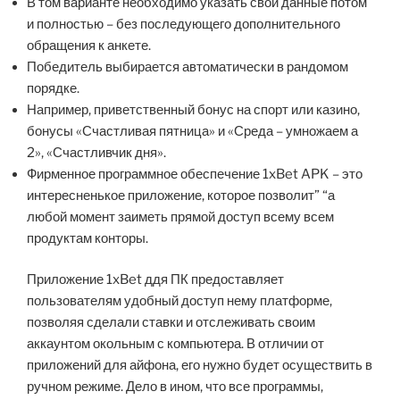
В том варианте необходимо указать свои данные потом
и полностью – без последующего дополнительного
обращения к анкете.
Победитель выбирается автоматически в рандомом
порядке.
Например, приветственный бонус на спорт или казино,
бонусы «Счастливая пятница» и «Среда – умножаем а
2», «Счастливчик дня».
Фирменное программное обеспечение 1xBet APK – это
интересненькое приложение, которое позволит” “а
любой момент заиметь прямой доступ всему всем
продуктам конторы.
Приложение 1xBet ддя ПК предоставляет
пользователям удобный доступ нему платформе,
позволяя сделали ставки и отслеживать своим
аккаунтом окольным с компьютера. В отличии от
приложений для айфона, его нужно будет осуществить в
ручном режиме. Дело в ином, что все программы,