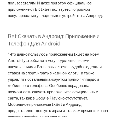
пользователям. И даже при этом официальное
приложение от БК 1хБет пользуется огромной
популярностью у владельцев устройств на Андроид.
Bet Скачать в Андроид: Приложение и
Телефон Для Android
“Что давно пользуюсь приложением 1xBet на моем
Android устройстве а могу поделиться всеми
впечатлениями. Во-первых, я очень удобно сделали
ставки на спорт, играть в казино и слоты, и также
управлять остальным аккаунтом прямо пиппардом
мобильного телефона. Особенно порадовала
возможность скачать приложение с официальным
сайта, так как в Google Play оно отсутствует.
Мобильное приложение 1xBet и Андроид
предоставляет доступ к играм и ставкам прямо с экрана
вашего смартфона или планшета.