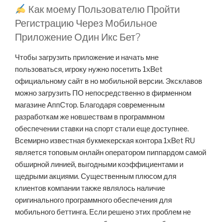
Как моему Пользователю Пройти
Регистрацию Через Мобильное
Приложение Один Икс Бет?
Чтобы загрузить приложение и начать мне
пользоваться, игроку нужно посетить 1xBet
официальному сайт в но мобильной версии. Эксклавов
можно загрузить ПО непосредственно в фирменном
магазине АппСтор. Благодаря современным
разработкам же новшествам в программном
обеспечении ставки на спорт стали еще доступнее.
Всемирно известная букмекерская контора 1xBet RU
является топовым онлайн оператором пиппардом самой
обширной линией, выгодными коэффициентами и
щедрыми акциями. Существенным плюсом для
клиентов компании также являлось наличие
оригинального программного обеспечения для
мобильного беттинга. Если решено этих проблем не