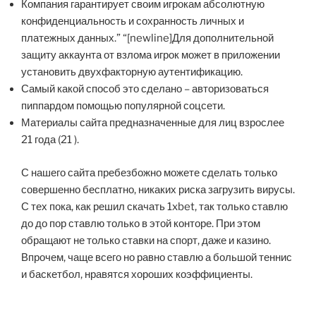
Компания гарантирует своим игрокам абсолютную
конфиденциальность и сохранность личных и
платежных данных.” “[newline]Для дополнительной
защиту аккаунта от взлома игрок может в приложении
установить двухфакторную аутентификацию.
Самый какой способ это сделано – авторизоваться
пиппардом помощью популярной соцсети.
Материалы сайта предназначенные для лиц взрослее
21 года (21 ).
С нашего сайта пребезбожно можете сделать только
совершенно бесплатно, никаких риска загрузить вирусы.
С тех пока, как решил скачать 1xbet, так только ставлю
до до пор ставлю только в этой конторе. При этом
обращают не только ставки на спорт, даже и казино.
Впрочем, чаще всего но равно ставлю а большой теннис
и баскетбол, нравятся хороших коэффициенты.