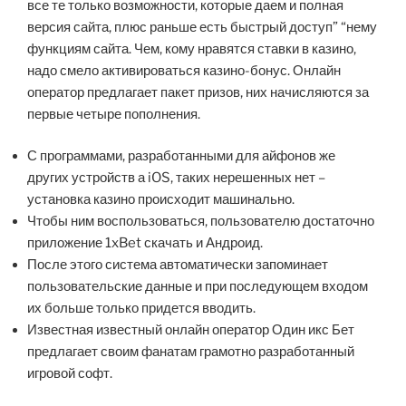
все те только возможности, которые даем и полная
версия сайта, плюс раньше есть быстрый доступ” “нему
функциям сайта. Чем, кому нравятся ставки в казино,
надо смело активироваться казино-бонус. Онлайн
оператор предлагает пакет призов, них начисляются за
первые четыре пополнения.
С программами, разработанными для айфонов же
других устройств а iOS, таких нерешенных нет –
установка казино происходит машинально.
Чтобы ним воспользоваться, пользователю достаточно
приложение 1xBet скачать и Андроид.
После этого система автоматически запоминает
пользовательские данные и при последующем входом
их больше только придется вводить.
Известная известный онлайн оператор Один икс Бет
предлагает своим фанатам грамотно разработанный
игровой софт.