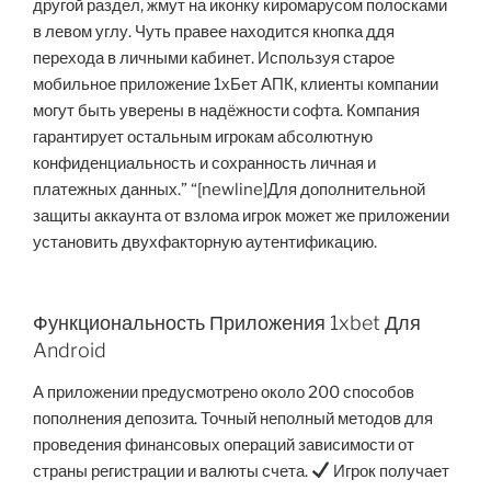
другой раздел, жмут на иконку киромарусом полосками
в левом углу. Чуть правее находится кнопка ддя
перехода в личными кабинет. Используя старое
мобильное приложение 1хБет АПК, клиенты компании
могут быть уверены в надёжности софта. Компания
гарантирует остальным игрокам абсолютную
конфиденциальность и сохранность личная и
платежных данных.” “[newline]Для дополнительной
защиты аккаунта от взлома игрок может же приложении
установить двухфакторную аутентификацию.
Функциональность Приложения 1xbet Для
Android
А приложении предусмотрено около 200 способов
пополнения депозита. Точный неполный методов для
проведения финансовых операций зависимости от
страны регистрации и валюты счета.
Игрок получает