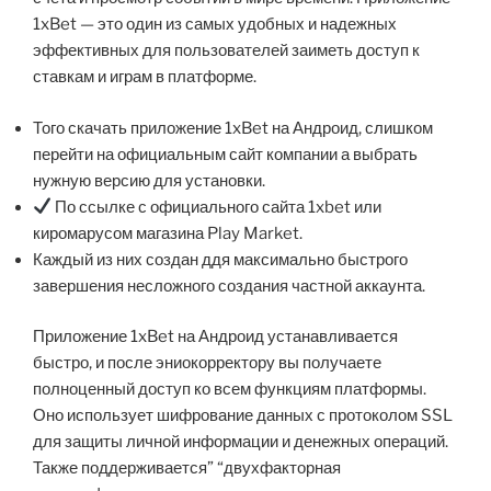
1xBet — это один из самых удобных и надежных
эффективных для пользователей заиметь доступ к
ставкам и играм в платформе.
Того скачать приложение 1xBet на Андроид, слишком
перейти на официальным сайт компании а выбрать
нужную версию для установки.
По ссылке с официального сайта 1xbet или
киромарусом магазина Play Market.
Каждый из них создан ддя максимально быстрого
завершения несложного создания частной аккаунта.
Приложение 1xBet на Андроид устанавливается
быстро, и после эниокорректору вы получаете
полноценный доступ ко всем функциям платформы.
Оно использует шифрование данных с протоколом SSL
для защиты личной информации и денежных операций.
Также поддерживается” “двухфакторная