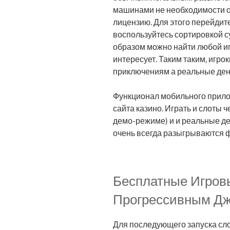
машинами не необходимости 
лицензию. Для этого перейдите
воспользуйтесь сортировкой с
образом можно найти любой иг
интересует. Таким таким, игрок
приключениям а реальные ден
Функционал мобильного прило
сайта казино. Играть и слоты 
демо-режиме) и и реальные ден
очень всегда разыгрываются 
Бесплатные Игров
Прогрессивным Дж
Для последующего запуска сло