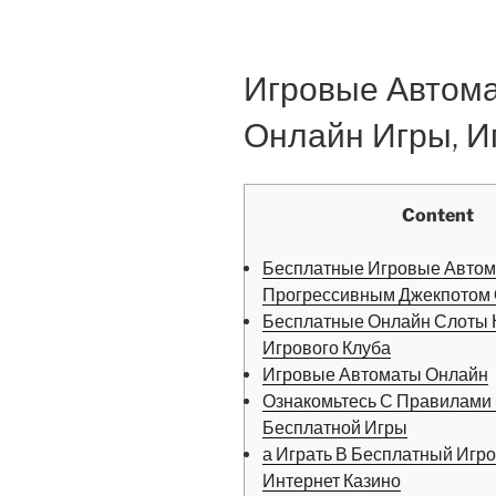
Игровые Автом
Онлайн Игры, 
Content
Бесплатные Игровые Автом
Прогрессивным Джекпотом
Бесплатные Онлайн Слоты 
Игрового Клуба
Игровые Автоматы Онлайн
Ознакомьтесь С Правилами 
Бесплатной Игры
а Играть В Бесплатный Игро
Интернет Казино