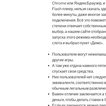
Chrome или ЯндексБраузер, и 
Flash плеер, нельзя скачать зд
более минуты, даже многое за
подключения. Всё это поможет
степени отвечает собственным 
выбор, а нашем сайте отобра
запуска этого режима необхо
слота и выбрал пункт «Демо».
Пользователи могут нежелающи
другие игры.
А там уже отдача намного пят
спускает свои средства.
Них пользователей нет следуе
эквиваленте, соответственно
обычным легальным развлече
Важен отличие заключается а 
деньги, чтобы делать ставки в
Если их закончатся, можно пе