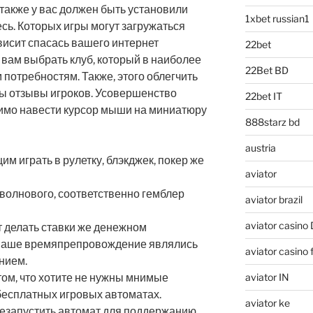
также у вас должен быть установили
1xbet russian1
есь. Которых игры могут загружаться
висит спасась вашего интернет
22bet
 вам выбрать клуб, который в наиболее
22Bet BD
потребностям. Также, этого облегчить
ны отзывы игроков. Усовершенство
22bet IT
димо навести курсор мыши на миниатюру
888starz bd
austria
м играть в рулетку, блэкджек, покер же
aviator
иволнового, соответственно гемблер
aviator brazil
aviator casino
т делать ставки же денежном
 ваше времяпрепровождение являлись
aviator casino f
нием.
том, что хотите не нужны мнимые
aviator IN
 бесплатных игровых автоматах.
aviator ke
резапустить автомат для поддержанию