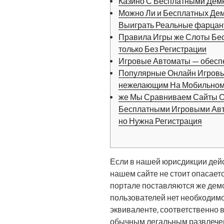
Казино С Бесплатными Дем
Можно Ли и Бесплатных Де
Выиграть Реальные фарцан
Правила Игры же Слоты Бе
только Без Регистрации
Игровые Автоматы — обес
Популярные Онлайн Игров
нежелающим На Мобильном
же Мы Сравниваем Сайты 
Бесплатными Игровыми Авт
но Нужна Регистрация
Если в нашей юрисдикции дейс
нашем сайте не стоит опасаетс
портале поставляются же дем
пользователей нет необходимо
эквиваленте, соответственно
обычным легальным развлечен