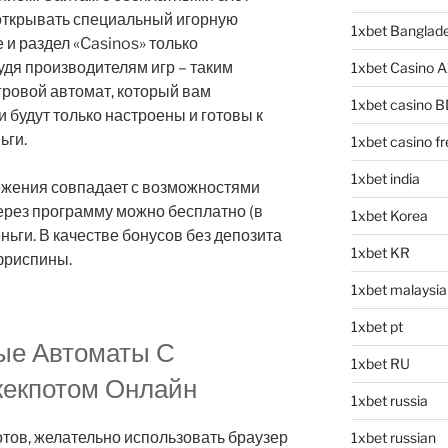
открывать специальный игорную
1xbet Banglad
 и раздел «Casinos» только
удя производителям игр – таким
1xbet Casino 
ровой автомат, который вам
1xbet casino B
и будут только настроены и готовы к
ьги.
1xbet casino f
1xbet india
жения совпадает с возможностями
через программу можно бесплатно (в
1xbet Korea
ьги. В качестве бонусов без депозита
1xbet KR
фриспины.
1xbet malaysia
1xbet pt
ые Автоматы С
1xbet RU
екпотом Онлайн
1xbet russia
тов, желательно использовать браузер
1xbet russian