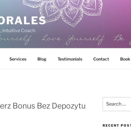
ORALES
, Intuitive Coach
Services
Blog
Testimonials
Contact
Book
Search
ierz Bonus Bez Depozytu
for:
RECENT POS