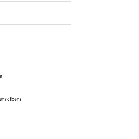
a
ensk licens