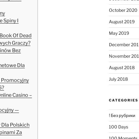
October 2020
ny
 Spiny I
August 2019
May 2019
 Book Of Dead
owych Graczy?
December 201
inów Bez
November 20
rnetowe Dla
August 2018
July 2018
d Promocyjny
5?
nline Casino –
CATEGORIES
ocyjny —
! Без рубрики
 Dla Polskich
100 Days
pinami Za
100 Moments