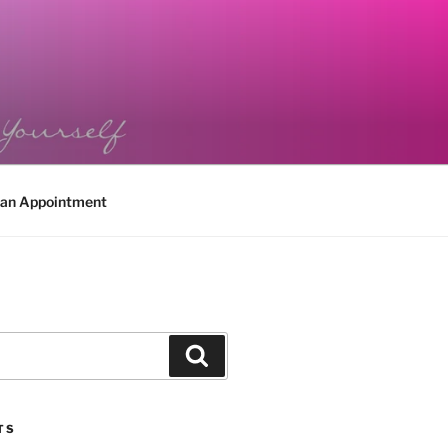
 an Appointment
Search
TS