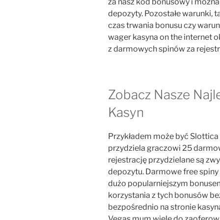
za nasz kod bonusowy i można j
depozyty. Pozostałe warunki, 
czas trwania bonusu czy warun
wager kasyna on the internet ok
z darmowych spinów za rejestr
Zobacz Nasze Najle
Kasyn
Przykładem może być Slottica k
przydziela graczowi 25 darmo
rejestrację przydzielane są zwyk
depozytu. Darmowe free spiny 
dużo popularniejszym bonusem
korzystania z tych bonusów b
bezpośrednio na stronie kasyna
Vegas mum wiele do zaoferowa