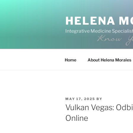
Skip
to
HELENA M
content
Integrative Medicine Specialist
Home
About Helena Morales
POSTED
MAY 17, 2025
BY
ON
Vulkan Vegas: Odb
Online