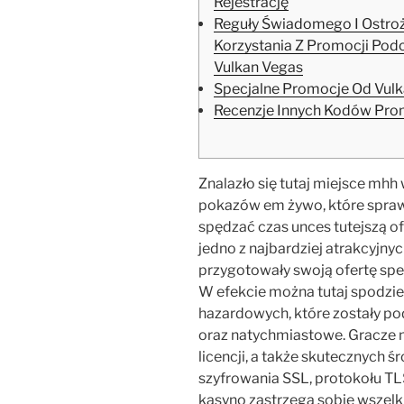
Rejestrację
Reguły Świadomego I Ostro
Korzystania Z Promocji Pod
Vulkan Vegas
Specjalne Promocje Od Vul
Recenzje Innych Kodów Pro
Znalazło się tutaj miejsce mhh
pokazów em żywo, które sprawi
spędzać czas unces tutejszą of
jedno z najbardziej atrakcyjny
przygotowały swoją ofertę spec
W efekcie można tutaj spodziewa
hazardowych, które zostały pod
oraz natychmiastowe. Gracze 
licencji, a także skutecznych 
szyfrowania SSL, protokołu TL
kasyno zastrzega sobie wszelk