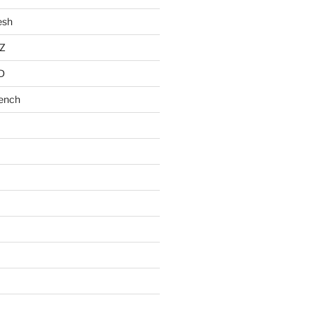
esh
AZ
D
rench