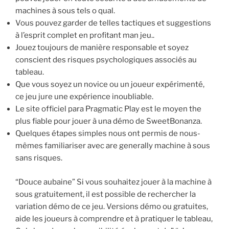
machines à sous tels o qual.
Vous pouvez garder de telles tactiques et suggestions
à l’esprit complet en profitant man jeu..
Jouez toujours de manière responsable et soyez
conscient des risques psychologiques associés au
tableau.
Que vous soyez un novice ou un joueur expérimenté,
ce jeu jure une expérience inoubliable.
Le site officiel para Pragmatic Play est le moyen the
plus fiable pour jouer à una démo de SweetBonanza.
Quelques étapes simples nous ont permis de nous-
mêmes familiariser avec are generally machine à sous
sans risques.
“Douce aubaine” Si vous souhaitez jouer à la machine à
sous gratuitement, il est possible de rechercher la
variation démo de ce jeu. Versions démo ou gratuites,
aide les joueurs à comprendre et à pratiquer le tableau,