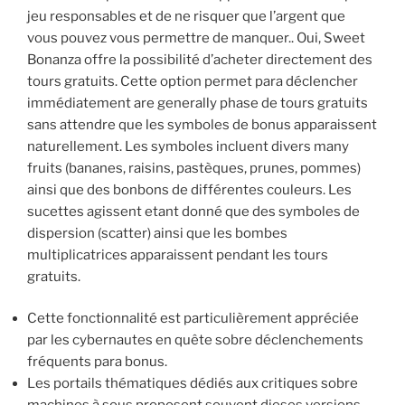
jeu responsables et de ne risquer que l’argent que
vous pouvez vous permettre de manquer.. Oui, Sweet
Bonanza offre la possibilité d’acheter directement des
tours gratuits. Cette option permet para déclencher
immédiatement are generally phase de tours gratuits
sans attendre que les symboles de bonus apparaissent
naturellement. Les symboles incluent divers many
fruits (bananes, raisins, pastèques, prunes, pommes)
ainsi que des bonbons de différentes couleurs. Les
sucettes agissent etant donné que des symboles de
dispersion (scatter) ainsi que les bombes
multiplicatrices apparaissent pendant les tours
gratuits.
Cette fonctionnalité est particulièrement appréciée
par les cybernautes en quête sobre déclenchements
fréquents para bonus.
Les portails thématiques dédiés aux critiques sobre