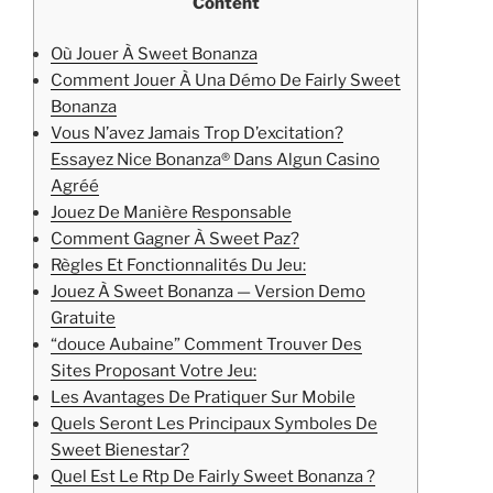
Content
Où Jouer À Sweet Bonanza
Comment Jouer À Una Démo De Fairly Sweet
Bonanza
Vous N’avez Jamais Trop D’excitation?
Essayez Nice Bonanza® Dans Algun Casino
Agréé
Jouez De Manière Responsable
Comment Gagner À Sweet Paz?
Règles Et Fonctionnalités Du Jeu:
Jouez À Sweet Bonanza — Version Demo
Gratuite
“douce Aubaine” Comment Trouver Des
Sites Proposant Votre Jeu:
Les Avantages De Pratiquer Sur Mobile
Quels Seront Les Principaux Symboles De
Sweet Bienestar?
Quel Est Le Rtp De Fairly Sweet Bonanza ?