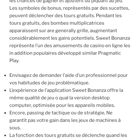
les chances de gagner et ajoutent du piquant au jeu.
Les symboles de bonus, représentés par des sucettes,
peuvent déclencher des tours gratuits. Pendant les
tours gratuits, des bombes multiplicatrices
apparaissent sur are generally grille, augmentant
considérablement les gains potentiels. Sweet Bonanza
représente l’un des amusements de casino en ligne les
in addition populaires développé similar Pragmatic
Play.
Envisagez de demander l’aide d’un professionnel pour
vos habitudes de jeu problématique.
L’expérience de l’application Sweet Bonanza offre la
même qualité de jeu o qual la version desktop
computer, optimisée pour les appareils mobiles.
Encore, passing de tactique ou de stratégie, Ne
garantit pas votre gain dans les jeux de machines à
sous.
La fonction des tours gratuits se déclenche quand les