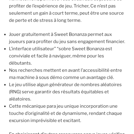
profiter de l’expérience de jeu. Tricher, Ce n’est pas
seulement un gain à court terme, peut être une source
de perte et de stress à long terme.
Jouer gratuitement à Sweet Bonanza permet aux
joueurs para profiter du jeu sans engagement financier.
L’interface utilisateur” “sobre Sweet Bonanza est
conviviale et facile à naviguer, même pour les
débutants.
Nos recherches mettent en avant l’accessibilité entre
ma machine à sous démo comme un avantage clé.
Le jeu utilise algun générateur de nombres aléatoires
(RNG) serve garantir des résultats équitables et
aléatoires.
Cette mécanique para jeu unique incorporation une
touche d’originalité et de dynamisme, rendant chaque
excursion imprévisible et excitant.