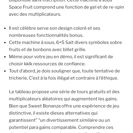
disponible sans inscription. Cette machine à sous
Space Fruit comprend une fonction de gel et de re-spin
avec des multiplicateurs.
Il est célèbre serve son design coloré et ses
nombreuses fonctionnalités bonus.
Cette machine à sous, 6×5 Sait divers symboles sobre
fruits et de bonbons avec billet grille.
Même pour votre jeu en démo, il est significant de
choisir kklk ressources de confiance.
Tout d’abord, je dois souligner que, toute tentative de
tricherie, C’est à la fois illégal et contraire à l’éthique.
Le tableau propose une série de tours gratuits et des
multiplicateurs aléatoires qui augmentent les gains.
Bien que Sweet Bonanza offre une expérience de jeu
distinctive, il existe dieses alternatives qui
garantissent” “un divertissement similaire ou un
potentiel para gains comparable. Comprendre ces