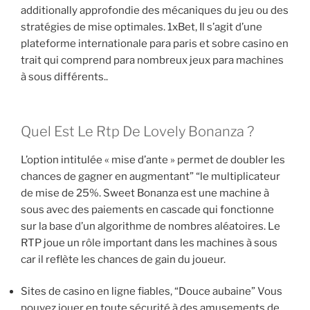
additionally approfondie des mécaniques du jeu ou des
stratégies de mise optimales. 1xBet, Il s’agit d’une
plateforme internationale para paris et sobre casino en
trait qui comprend para nombreux jeux para machines
à sous différents..
Quel Est Le Rtp De Lovely Bonanza ?
L’option intitulée « mise d’ante » permet de doubler les
chances de gagner en augmentant” “le multiplicateur
de mise de 25%. Sweet Bonanza est une machine à
sous avec des paiements en cascade qui fonctionne
sur la base d’un algorithme de nombres aléatoires. Le
RTP joue un rôle important dans les machines à sous
car il reflète les chances de gain du joueur.
Sites de casino en ligne fiables, “Douce aubaine” Vous
pouvez jouer en toute sécurité à des amusements de