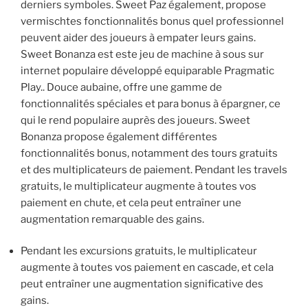
derniers symboles. Sweet Paz également, propose
vermischtes fonctionnalités bonus quel professionnel
peuvent aider des joueurs à empater leurs gains.
Sweet Bonanza est este jeu de machine à sous sur
internet populaire développé equiparable Pragmatic
Play.. Douce aubaine, offre une gamme de
fonctionnalités spéciales et para bonus à épargner, ce
qui le rend populaire auprès des joueurs. Sweet
Bonanza propose également différentes
fonctionnalités bonus, notamment des tours gratuits
et des multiplicateurs de paiement. Pendant les travels
gratuits, le multiplicateur augmente à toutes vos
paiement en chute, et cela peut entraîner une
augmentation remarquable des gains.
Pendant les excursions gratuits, le multiplicateur
augmente à toutes vos paiement en cascade, et cela
peut entraîner une augmentation significative des
gains.