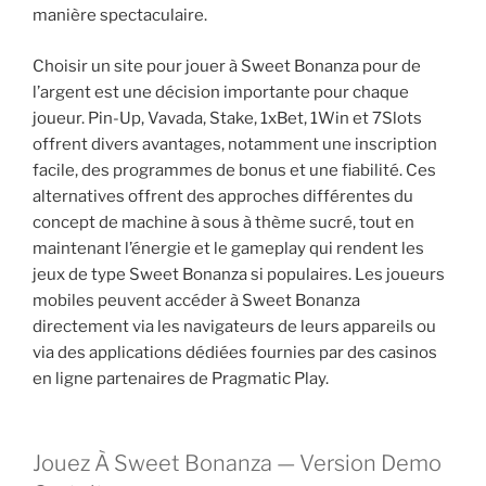
manière spectaculaire.
Choisir un site pour jouer à Sweet Bonanza pour de
l’argent est une décision importante pour chaque
joueur. Pin-Up, Vavada, Stake, 1xBet, 1Win et 7Slots
offrent divers avantages, notamment une inscription
facile, des programmes de bonus et une fiabilité. Ces
alternatives offrent des approches différentes du
concept de machine à sous à thème sucré, tout en
maintenant l’énergie et le gameplay qui rendent les
jeux de type Sweet Bonanza si populaires. Les joueurs
mobiles peuvent accéder à Sweet Bonanza
directement via les navigateurs de leurs appareils ou
via des applications dédiées fournies par des casinos
en ligne partenaires de Pragmatic Play.
Jouez À Sweet Bonanza — Version Demo