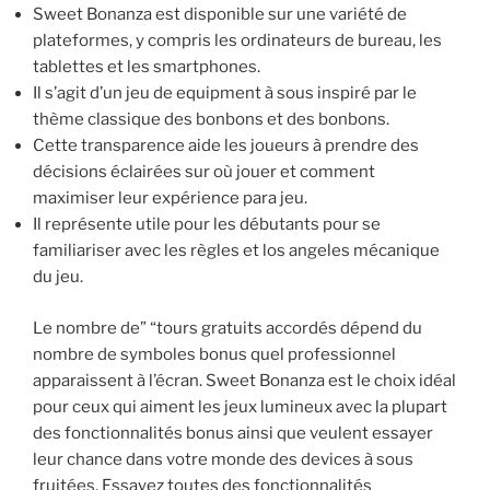
Sweet Bonanza est disponible sur une variété de
plateformes, y compris les ordinateurs de bureau, les
tablettes et les smartphones.
Il s’agit d’un jeu de equipment à sous inspiré par le
thème classique des bonbons et des bonbons.
Cette transparence aide les joueurs à prendre des
décisions éclairées sur où jouer et comment
maximiser leur expérience para jeu.
Il représente utile pour les débutants pour se
familiariser avec les règles et los angeles mécanique
du jeu.
Le nombre de” “tours gratuits accordés dépend du
nombre de symboles bonus quel professionnel
apparaissent à l’écran. Sweet Bonanza est le choix idéal
pour ceux qui aiment les jeux lumineux avec la plupart
des fonctionnalités bonus ainsi que veulent essayer
leur chance dans votre monde des devices à sous
fruitées. Essayez toutes des fonctionnalités