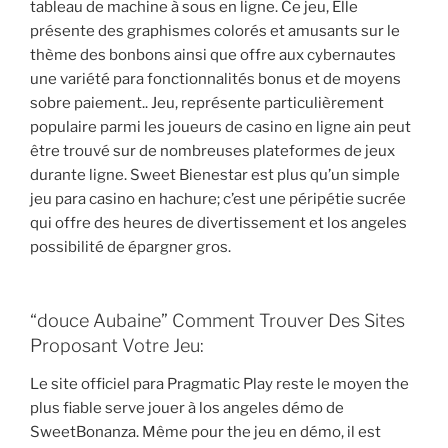
tableau de machine à sous en ligne. Ce jeu, Elle
présente des graphismes colorés et amusants sur le
thème des bonbons ainsi que offre aux cybernautes
une variété para fonctionnalités bonus et de moyens
sobre paiement.. Jeu, représente particulièrement
populaire parmi les joueurs de casino en ligne ain peut
être trouvé sur de nombreuses plateformes de jeux
durante ligne. Sweet Bienestar est plus qu’un simple
jeu para casino en hachure; c’est une péripétie sucrée
qui offre des heures de divertissement et los angeles
possibilité de épargner gros.
“douce Aubaine” Comment Trouver Des Sites
Proposant Votre Jeu:
Le site officiel para Pragmatic Play reste le moyen the
plus fiable serve jouer à los angeles démo de
SweetBonanza. Même pour the jeu en démo, il est