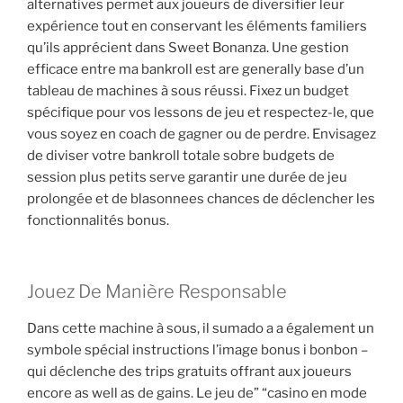
alternatives permet aux joueurs de diversifier leur
expérience tout en conservant les éléments familiers
qu’ils apprécient dans Sweet Bonanza. Une gestion
efficace entre ma bankroll est are generally base d’un
tableau de machines à sous réussi. Fixez un budget
spécifique pour vos lessons de jeu et respectez-le, que
vous soyez en coach de gagner ou de perdre. Envisagez
de diviser votre bankroll totale sobre budgets de
session plus petits serve garantir une durée de jeu
prolongée et de blasonnees chances de déclencher les
fonctionnalités bonus.
Jouez De Manière Responsable
Dans cette machine à sous, il sumado a a également un
symbole spécial instructions l’image bonus i bonbon –
qui déclenche des trips gratuits offrant aux joueurs
encore as well as de gains. Le jeu de” “casino en mode