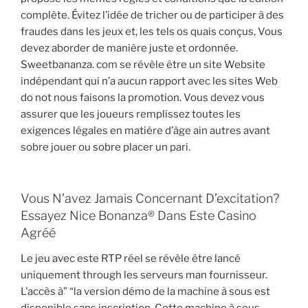
complète. Évitez l’idée de tricher ou de participer à des
fraudes dans les jeux et, les tels os quais conçus, Vous
devez aborder de manière juste et ordonnée.
Sweetbananza. com se révèle être un site Website
indépendant qui n’a aucun rapport avec les sites Web
do not nous faisons la promotion. Vous devez vous
assurer que les joueurs remplissez toutes les
exigences légales en matière d’âge ain autres avant
sobre jouer ou sobre placer un pari.
Vous N’avez Jamais Concernant D’excitation?
Essayez Nice Bonanza® Dans Este Casino
Agréé
Le jeu avec este RTP réel se révèle être lancé
uniquement through les serveurs man fournisseur.
L’accès à” “la version démo de la machine à sous est