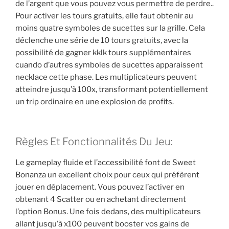
de l’argent que vous pouvez vous permettre de perdre..
Pour activer les tours gratuits, elle faut obtenir au
moins quatre symboles de sucettes sur la grille. Cela
déclenche une série de 10 tours gratuits, avec la
possibilité de gagner kklk tours supplémentaires
cuando d’autres symboles de sucettes apparaissent
necklace cette phase. Les multiplicateurs peuvent
atteindre jusqu’à 100x, transformant potentiellement
un trip ordinaire en une explosion de profits.
Règles Et Fonctionnalités Du Jeu:
Le gameplay fluide et l’accessibilité font de Sweet
Bonanza un excellent choix pour ceux qui préfèrent
jouer en déplacement. Vous pouvez l’activer en
obtenant 4 Scatter ou en achetant directement
l’option Bonus. Une fois dedans, des multiplicateurs
allant jusqu’à x100 peuvent booster vos gains de