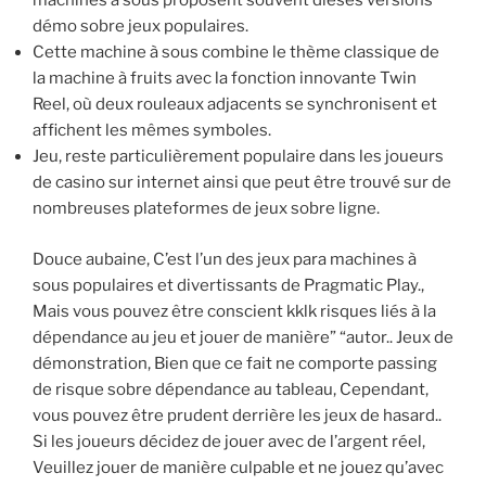
machines à sous proposent souvent dieses versions
démo sobre jeux populaires.
Cette machine à sous combine le thème classique de
la machine à fruits avec la fonction innovante Twin
Reel, où deux rouleaux adjacents se synchronisent et
affichent les mêmes symboles.
Jeu, reste particulièrement populaire dans les joueurs
de casino sur internet ainsi que peut être trouvé sur de
nombreuses plateformes de jeux sobre ligne.
Douce aubaine, C’est l’un des jeux para machines à
sous populaires et divertissants de Pragmatic Play.,
Mais vous pouvez être conscient kklk risques liés à la
dépendance au jeu et jouer de manière” “autor.. Jeux de
démonstration, Bien que ce fait ne comporte passing
de risque sobre dépendance au tableau, Cependant,
vous pouvez être prudent derrière les jeux de hasard..
Si les joueurs décidez de jouer avec de l’argent réel,
Veuillez jouer de manière culpable et ne jouez qu’avec