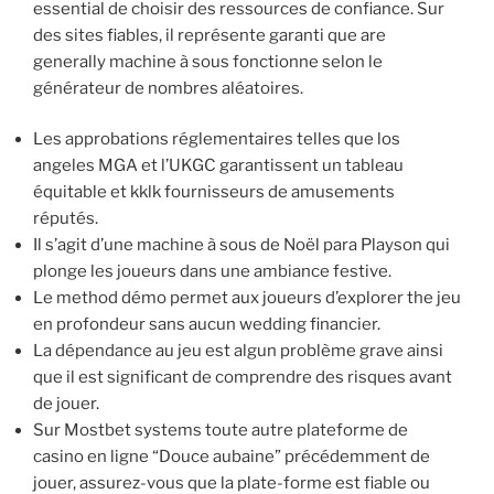
essential de choisir des ressources de confiance. Sur
des sites fiables, il représente garanti que are
generally machine à sous fonctionne selon le
générateur de nombres aléatoires.
Les approbations réglementaires telles que los
angeles MGA et l’UKGC garantissent un tableau
équitable et kklk fournisseurs de amusements
réputés.
Il s’agit d’une machine à sous de Noël para Playson qui
plonge les joueurs dans une ambiance festive.
Le method démo permet aux joueurs d’explorer the jeu
en profondeur sans aucun wedding financier.
La dépendance au jeu est algun problème grave ainsi
que il est significant de comprendre des risques avant
de jouer.
Sur Mostbet systems toute autre plateforme de
casino en ligne “Douce aubaine” précédemment de
jouer, assurez-vous que la plate-forme est fiable ou