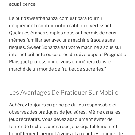
sous licence.
Le but d’sweetbananza. com est para fournir
uniquement i contenu informatif ou divertissant.
Quelques étapes simples nous ont permis de nous-
mêmes familiariser avec una machine à sous sans
risques. Sweet Bonanza est votre machine à sous sur
internet brillante ou colorée du développeur Pragmatic
Play, quel professionnel vous emmènera dans le
marché de un monde de fruit et de sucreries.”
Les Avantages De Pratiquer Sur Mobile
Adhérez toujours au principe du jeu responsable et
observez des pratiques de jeu sûres.. Même dans les
jeux récréatifs, Vous devez absolument éviter de
tenter de tricher. Jouer à des jeux équitablement et
honnêtement, permet à vous et aux autres joueurs de