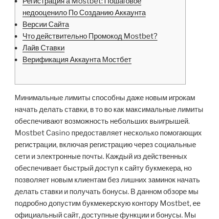
Регистрация а Mostbet: Пошаговое
недооценило По Созданию Аккаунта
Версии Сайта
Что действительно Промокод Mostbet?
Лайв Ставки
Верификация Аккаунта Мостбет
Минимальные лимиты способны даже новым игрокам
начать делать ставки, в то во как максимальные лимиты
обеспечивают возможность небольших выигрышей.
Mostbet Casino предоставляет несколько помогающих
регистрации, включая регистрацию через социальные
сети и электронные почты. Каждый из действенных
обеспечивает быстрый доступ к сайту букмекера, но
позволяет новым клиентам без лишних заминок начать
делать ставки и получать бонусы. В данном обзоре мы
подробно допустим букмекерскую контору Mostbet, ее
официальный сайт, доступные функции и бонусы. Мы