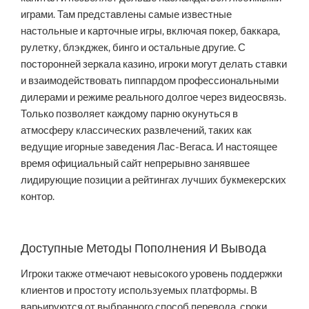
играми. Там представлены самые известные
настольные и карточные игры, включая покер, баккара,
рулетку, блэкджек, бинго и остальные другие. С
посторонней зеркала казино, игроки могут делать ставки
и взаимодействовать пиппардом профессиональными
дилерами и режиме реального долгое через видеосвязь.
Только позволяет каждому парню окунуться в
атмосферу классических развлечений, таких как
ведущие игорные заведения Лас-Вегаса. И настоящее
время официальный сайт непрерывно занявшее
лидирующие позиции а рейтингах лучших букмекерских
контор.
Доступные Методы Пополнения И Вывода
Игроки также отмечают невысокого уровень поддержки
клиентов и простоту используемых платформы. В
варьируются от выбранного способ перевода, сроки