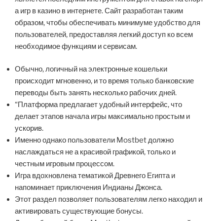
а игр в казино в интернете. Сайт разработан таким
образом, чтобы обеспечивать минимуме удобство для
пользователей, предоставляя легкий доступ ко всем
необходимое функциям и сервисам.
Обычно, логичный на электронные кошельки
происходит мгновенно, и то время только банковские
переводы быть занять несколько рабочих дней.
“Платформа предлагает удобный интерфейс, что
делает этапов начала игры максимально простым и
ускорив.
Именно однако пользователи Mostbet должно
наслаждаться не а красивой графикой, только и
честным игровым процессом.
Игра вдохновлена тематикой Древнего Египта и
напоминает приключения Индианы Джонса.
Этот раздел позволяет пользователям легко находил и
активировать существующие бонусы.