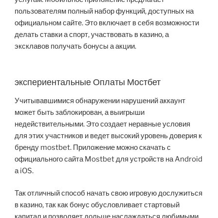
пользователям полный набор функций, доступных на
официальном сайте. Это включает в себя возможности
делать ставки а спорт, участвовать в казино, а
эксклавов получать бонусы а акции.
экспериентальные Оплаты Мостбет
Учитывавшимися обнаружении нарушений аккаунт
может быть заблокирован, а выигрыши
недействительными. Это создает неравные условия
для этих участников и ведет высокий уровень доверия к
бренду mostbet. Приложение можно скачать с
официального сайта Mostbet для устройств на Android
а iOS.
Так отличный способ начать свою игровую дослужиться
в казино, так как бонус обусловливает стартовый
капитал и позволяет дольше наслаждаться любимыми