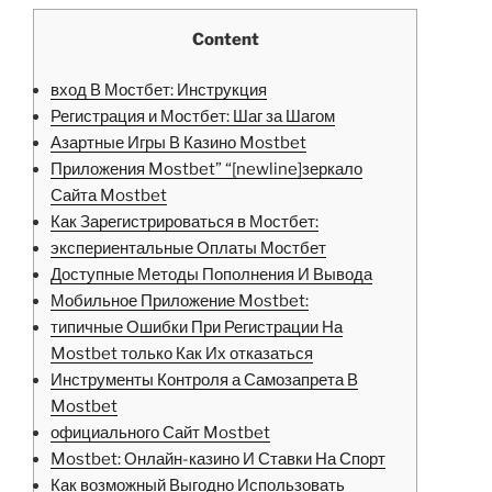
Content
вход В Мостбет: Инструкция
Регистрация и Мостбет: Шаг за Шагом
Азартные Игры В Казино Mostbet
Приложения Mostbet” “[newline]зеркало
Сайта Mostbet
Как Зарегистрироваться в Мостбет:
экспериентальные Оплаты Мостбет
Доступные Методы Пополнения И Вывода
Мобильное Приложение Mostbet:
типичные Ошибки При Регистрации На
Mostbet только Как Их отказаться
Инструменты Контроля а Самозапрета В
Mostbet
официального Сайт Mostbet
Mostbet: Онлайн-казино И Ставки На Спорт
Как возможный Выгодно Использовать