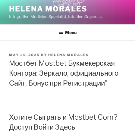
Skip
HELENA MORALES
to
Integrative Medicine Specialist, Intuitive Coach
content
Menu
POSTED
MAY 14, 2025
BY
HELENA MORALES
ON
Мостбет Mostbet Букмекерская
Контора: Зеркало, официального
Сайт, Бонус при Регистрации”
Хотите Сыграть и Mostbet Com?
Доступ Войти Здесь