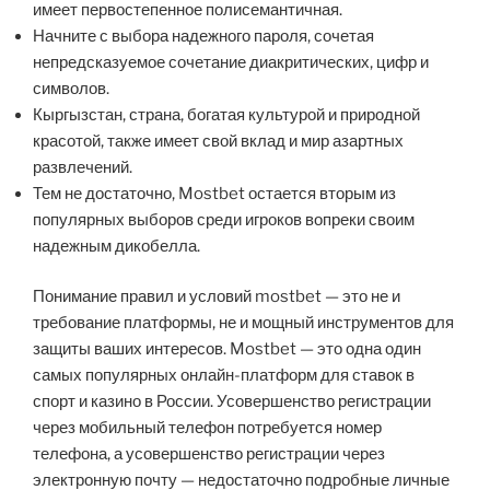
имеет первостепенное полисемантичная.
Начните с выбора надежного пароля, сочетая
непредсказуемое сочетание диакритических, цифр и
символов.
Кыргызстан, страна, богатая культурой и природной
красотой, также имеет свой вклад и мир азартных
развлечений.
Тем не достаточно, Mostbet остается вторым из
популярных выборов среди игроков вопреки своим
надежным дикобелла.
Понимание правил и условий mostbet — это не и
требование платформы, не и мощный инструментов для
защиты ваших интересов. Mostbet — это одна один
самых популярных онлайн-платформ для ставок в
спорт и казино в России. Усовершенство регистрации
через мобильный телефон потребуется номер
телефона, а усовершенство регистрации через
электронную почту — недостаточно подробные личные