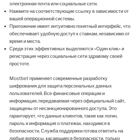
электронная почта или социальные сети.
Нажмите на соответствующие ссылку в зависимости от
вашей операционной системы.
Приложение имеет интуитивно понятный интерфейс, что
обеспечивает удобную доступ к ставкам, независимо от
время и места.
Среди этих эффективных выделяются «Один клик» и
регистрация через социальные сети здравому своей
простоте.
Mostbet применяет современные разработку
шифрования для защита персональных данных
пользователей. Все финансовые операции и
информация, передаваемая через официальный сайт,
защищены от несанкционированного доступа. Это
гарантирует, что данные клиентов, такие как логин,
пароль и информация о платежах, находимся в
безопасности. Служба поддержки готова ответить на
любые вопросы, касающиеся безопасности, только