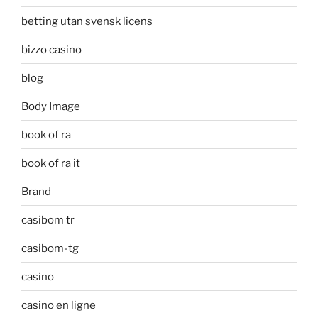
betting utan svensk licens
bizzo casino
blog
Body Image
book of ra
book of ra it
Brand
casibom tr
casibom-tg
casino
casino en ligne