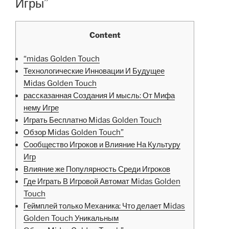
Игры”
Content
“midas Golden Touch
Технологические Инновации И Будущее
Midas Golden Touch
рассказанная Создания И мысль: От Мифа
нему Игре
Играть Бесплатно Midas Golden Touch
Обзор Midas Golden Touch”
Сообщество Игроков и Влияние На Культуру
Игр
Влияние же Популярность Среди Игроков
Где Играть В Игровой Автомат Midas Golden
Touch
Геймплей только Механика: Что делает Midas
Golden Touch Уникальным