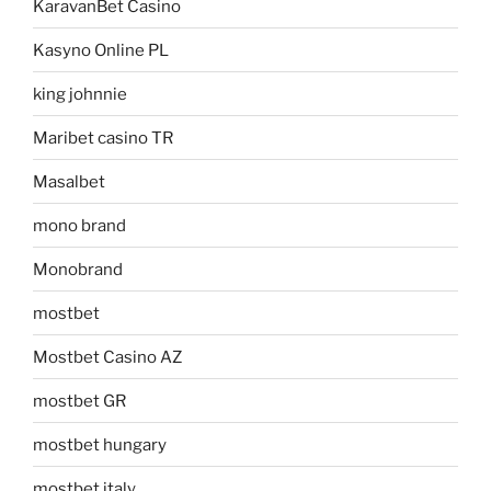
KaravanBet Casino
Kasyno Online PL
king johnnie
Maribet casino TR
Masalbet
mono brand
Monobrand
mostbet
Mostbet Casino AZ
mostbet GR
mostbet hungary
mostbet italy