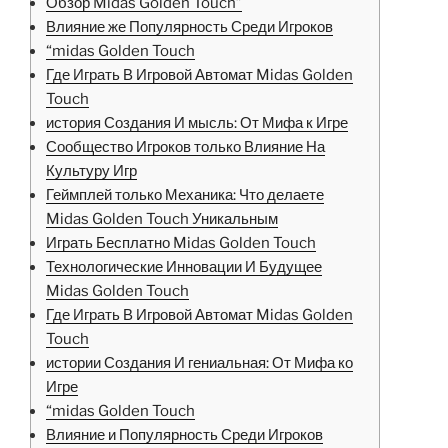
Обзор Midas Golden Touch”
Влияние же Популярность Среди Игроков
“midas Golden Touch
Где Играть В Игровой Автомат Midas Golden
Touch
история Создания И мысль: От Мифа к Игре
Сообщество Игроков только Влияние На
Культуру Игр
Геймплей только Механика: Что делаете
Midas Golden Touch Уникальным
Играть Бесплатно Midas Golden Touch
Технологические Инновации И Будущее
Midas Golden Touch
Где Играть В Игровой Автомат Midas Golden
Touch
истории Создания И гениальная: От Мифа ко
Игре
“midas Golden Touch
Влияние и Популярность Среди Игроков