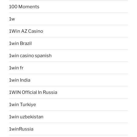
100 Moments
1w
1Win AZ Casino
1win Brazil
1win casino spanish
1win fr
1win India
1WIN Official In Russia
1win Turkiye
1win uzbekistan
1winRussia