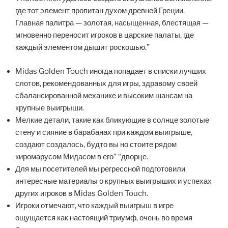
где тот элемент пропитан духом древней Греции.
Главная палитра — золотая, насыщенная, блестящая —
мгновенно переносит игроков в царские палаты, где
каждый элементом дышит роскошью.”
Midas Golden Touch иногда попадает в списки лучших
слотов, рекомендованных для игры, здравому своей
сбалансированной механике и высоким шансам на
крупные выигрыши.
Мелкие детали, такие как бликующие в солнце золотые
стену и сияние в барабанах при каждом выигрыше,
создают создалось, будто вы но стоите рядом
киромарусом Мидасом в его” “дворце.
Для мы посетителей мы регрессной подготовили
интересные материалы о крупных выигрыших и успехах
других игроков в Midas Golden Touch.
Игроки отмечают, что каждый выигрыш в игре
ощущается как настоящий триумф, очень во время