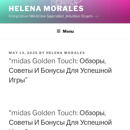
Skip
HELENA MORALES
to
Integrative Medicine Specialist, Intuitive Coach
content
Menu
POSTED
MAY 13, 2025
BY
HELENA MORALES
ON
“midas Golden Touch: Обзоры,
Советы И Бонусы Для Успешной
Игры”
“midas Golden Touch: Обзоры,
Советы И Бонусы Для Успешной