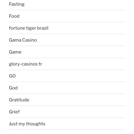
Fasting
Food
fortune tiger brazil
Gama Casino
Game
glory-casinos tr
GO
God
Gratitude
Grief
Just my thoughts