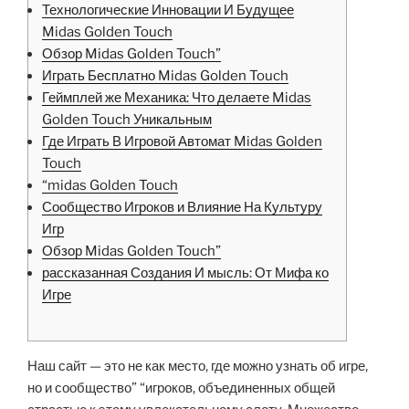
Технологические Инновации И Будущее
Midas Golden Touch
Обзор Midas Golden Touch”
Играть Бесплатно Midas Golden Touch
Геймплей же Механика: Что делаете Midas
Golden Touch Уникальным
Где Играть В Игровой Автомат Midas Golden
Touch
“midas Golden Touch
Сообщество Игроков и Влияние На Культуру
Игр
Обзор Midas Golden Touch”
рассказанная Создания И мысль: От Мифа ко
Игре
Наш сайт — это не как место, где можно узнать об игре,
но и сообщество” “игроков, объединенных общей