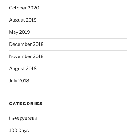
October 2020
August 2019
May 2019
December 2018
November 2018
August 2018
July 2018
CATEGORIES
! Без рубрики
100 Days