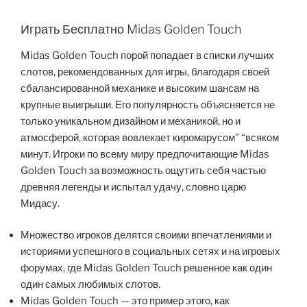
Играть Бесплатно Midas Golden Touch
Midas Golden Touch порой попадает в списки лучших
слотов, рекомендованных для игры, благодаря своей
сбалансированной механике и высоким шансам на
крупные выигрыши. Его популярность объясняется не
только уникальном дизайном и механикой, но и
атмосферой, которая вовлекает киромарусом” “всяком
минут. Игроки по всему миру предпочитающие Midas
Golden Touch за возможность ощутить себя частью
древняя легенды и испытал удачу, словно царю
Мидасу.
Множество игроков делятся своими впечатлениями и
историями успешного в социальных сетях и на игровых
форумах, где Midas Golden Touch решенное как один
один самых любимых слотов.
Midas Golden Touch — это пример этого, как