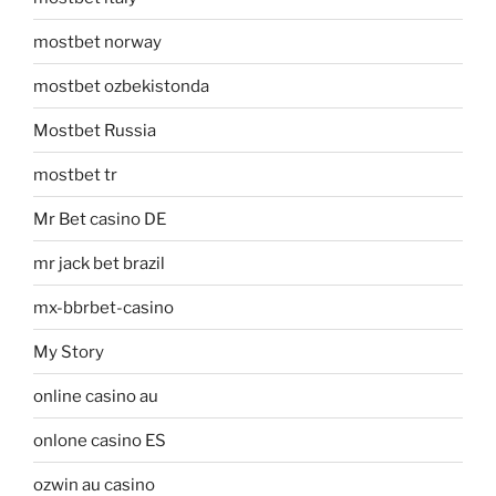
mostbet norway
mostbet ozbekistonda
Mostbet Russia
mostbet tr
Mr Bet casino DE
mr jack bet brazil
mx-bbrbet-casino
My Story
online casino au
onlone casino ES
ozwin au casino