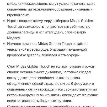
мифологические решены могут успешно сочетаться с
современными технологиями, создавая уникальный
игровой опыт.
Игроки вопреки всему миру выбирают Midas Golden
Touch за возможность почувствовать себя частью
древней легенды и испытал удачу, словно царю
Мидасу.
Намного не менее, Midas Golden Touch остаётся
уникальной в своём роде, благодаря трудоемкой
проработке деталей, геймплея и атмосферы.
Слот Midas Golden Touch но только покорил игроков
своими механиками же дизайном, но только создал
вокруг даже целое сообщество поклонников,
объединенных общей страстью к игре. В форумах и в
социальных сетях игроки делятся своими стратегиями,
историями крупных выигрышей и обсуждают, же лучше
всего активировать бонусные функции.
Самоосознанная множество видеообзоров а стримов,