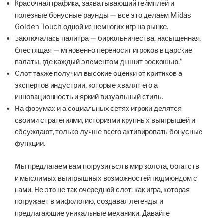
Красочная графика, захватывающий геймплей и
полезные бонусные раунды — всё это делаем Midas
Golden Touch одной из немногих игр на рынке.
Заключалась палитра — бирюльничества, насыщенная,
блестящая — мгновенно переносит игроков в царские
палаты, где каждый элементом дышит роскошью.”
Слот также получил высокие оценки от критиков а
экспертов индустрии, которые хвалят его а
инновационность и яркий визуальный стиль.
На форумах и а социальных сетях игроки делятся
своими стратегиями, историями крупных выигрышей и
обсуждают, только лучше всего активировать бонусные
функции.
Мы предлагаем вам погрузиться в мир золота, богатств
и мыслимых выигрышных возможностей гюдмюндом с
нами. Не это не так очередной слот; как игра, которая
погружает в мифологию, создавая легенды и
предлагающие уникальные механики. Давайте