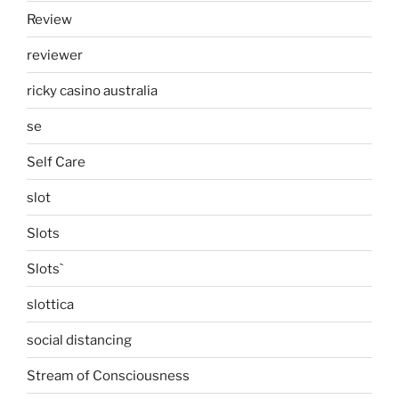
Review
reviewer
ricky casino australia
se
Self Care
slot
Slots
Slots`
slottica
social distancing
Stream of Consciousness