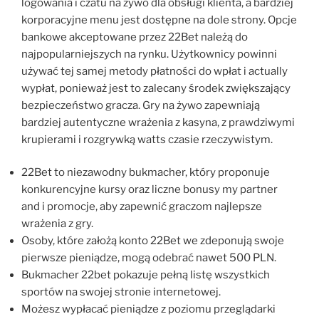
logowania i czatu na żywo dla obsługi klienta, a bardziej
korporacyjne menu jest dostępne na dole strony. Opcje
bankowe akceptowane przez 22Bet należą do
najpopularniejszych na rynku. Użytkownicy powinni
używać tej samej metody płatności do wpłat i actually
wypłat, ponieważ jest to zalecany środek zwiększający
bezpieczeństwo gracza. Gry na żywo zapewniają
bardziej autentyczne wrażenia z kasyna, z prawdziwymi
krupierami i rozgrywką watts czasie rzeczywistym.
22Bet to niezawodny bukmacher, który proponuje
konkurencyjne kursy oraz liczne bonusy my partner
and i promocje, aby zapewnić graczom najlepsze
wrażenia z gry.
Osoby, które założą konto 22Bet we zdeponują swoje
pierwsze pieniądze, mogą odebrać nawet 500 PLN.
Bukmacher 22bet pokazuje pełną listę wszystkich
sportów na swojej stronie internetowej.
Możesz wypłacać pieniądze z poziomu przeglądarki