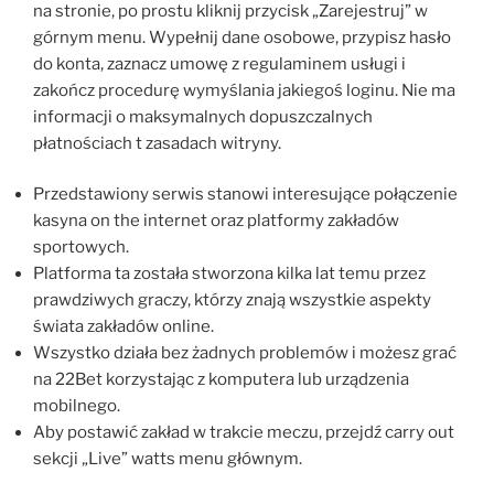
na stronie, po prostu kliknij przycisk „Zarejestruj” w
górnym menu. Wypełnij dane osobowe, przypisz hasło
do konta, zaznacz umowę z regulaminem usługi i
zakończ procedurę wymyślania jakiegoś loginu. Nie ma
informacji o maksymalnych dopuszczalnych
płatnościach t zasadach witryny.
Przedstawiony serwis stanowi interesujące połączenie
kasyna on the internet oraz platformy zakładów
sportowych.
Platforma ta została stworzona kilka lat temu przez
prawdziwych graczy, którzy znają wszystkie aspekty
świata zakładów online.
Wszystko działa bez żadnych problemów i możesz grać
na 22Bet korzystając z komputera lub urządzenia
mobilnego.
Aby postawić zakład w trakcie meczu, przejdź carry out
sekcji „Live” watts menu głównym.