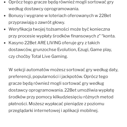
Oprócz tego gracze będą również mogli sortować gry
według dostawcy oprogramowania.
Bonusy i wygrane w loteriach oferowanych w 22Bet
przyprawiają o zawrót głowy.
Weryfikacja twojej tożsamości może być konieczna
przy procesie wypłaty środków finansowych z” “konta.
Kasyno 22Bet ARE LIVING oferuje gry z takich
dostawców, grunzochse Evolution, Ezugi, Game play,
czy choćby Total Live Gaming.
W sekcji automatów możesz sortować gry według daty,
preferencji, popularności i jackpotów. Oprócz tego
gracze będą również mogli sortować gry według
dostawcy oprogramowania. 22Bet umożliwia wypłatę
środków przy pomocy kilkudziesięciu różnych metod
płatności. Możesz wypłacać pieniądze z poziomu
przeglądarki internetowej i aplikacji mobilnej.