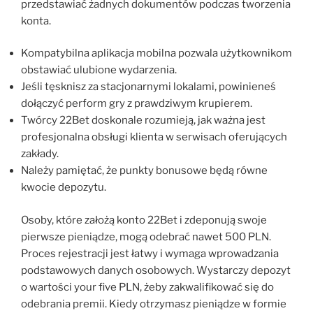
przedstawiać żadnych dokumentów podczas tworzenia
konta.
Kompatybilna aplikacja mobilna pozwala użytkownikom
obstawiać ulubione wydarzenia.
Jeśli tęsknisz za stacjonarnymi lokalami, powinieneś
dołączyć perform gry z prawdziwym krupierem.
Twórcy 22Bet doskonale rozumieją, jak ważna jest
profesjonalna obsługi klienta w serwisach oferujących
zakłady.
Należy pamiętać, że punkty bonusowe będą równe
kwocie depozytu.
Osoby, które założą konto 22Bet i zdeponują swoje
pierwsze pieniądze, mogą odebrać nawet 500 PLN.
Proces rejestracji jest łatwy i wymaga wprowadzania
podstawowych danych osobowych. Wystarczy depozyt
o wartości your five PLN, żeby zakwalifikować się do
odebrania premii. Kiedy otrzymasz pieniądze w formie