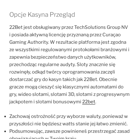
Opcje Kasyna Przegląd
22Bet jest obsługiwany przez TechSolutions Group NV
i posiada aktywną licencję przyznaną przez Curaçao
Gaming Authority. W rezultacie platforma jest zgodna
ze wszystkimi regulowanymi protokołami branżowymi i
zapewnia bezpieczeństwo danych użytkowników,
przechodząc regularne audyty. Sloty znacznie się
rozwinęły, odkąd twórcy oprogramowania zaczęli
dostarczać gry do kasyn takich jak 22Bet. Obecnie
gracze mogą cieszyć się klasycznymi automatami do
gry, wideo slotami, slotami 3D, slotami z progresywnym
jackpotem i slotami bonusowymi
22bet
.
Zachowaj ostrożność przy wyborze waluty, ponieważ w
przyszłości nie będziesz watts stanie jej łatwo zmienić.
Podsumowując, zawsze powinieneś przestrzegać zasad
obowiązujących w Twoim kraju.