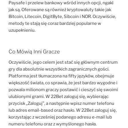
Paysafe i przelew bankowy wśród innych opcji, ngakl
jak są. Oferowane są również kryptowaluty takie jak
Bitcoin, Litecoin, DigitByte, Sibcoin i NOR. Oczywiście,
metody te stają się coraz bardziej popularne w
uzupełnieniu.
Co Mówią Inni Gracze
Oczywiście, jego celem jest stać się głównym centrum
gry dla absolutnie wszystkich zagranicznych gości.
Platforma jest tłumaczona na fifty języków, obejmuje
większość świata, co sprawia, że jest bardzo wygodne i
pozwala milionom graczy postawić i cieszyć się swoimi
ulubionymi grami. W 22Bet zaloguj się, wybierając
przycisk „Zaloguj”, a następnie wpisz numer telefonu
lub adres email-based oraz hasło. W 22Bet zaloguj się,
korzystając z wcześniej podanego adresu e-mail lub
numeru telefonu oraz z wymyślonego hasła.