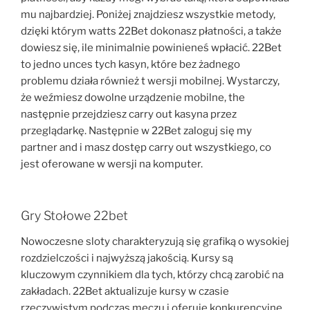
mu najbardziej. Poniżej znajdziesz wszystkie metody,
dzięki którym watts 22Bet dokonasz płatności, a także
dowiesz się, ile minimalnie powinieneś wpłacić. 22Bet
to jedno unces tych kasyn, które bez żadnego
problemu działa również t wersji mobilnej. Wystarczy,
że weźmiesz dowolne urządzenie mobilne, the
następnie przejdziesz carry out kasyna przez
przeglądarkę. Następnie w 22Bet zaloguj się my
partner and i masz dostęp carry out wszystkiego, co
jest oferowane w wersji na komputer.
Gry Stołowe 22bet
Nowoczesne sloty charakteryzują się grafiką o wysokiej
rozdzielczości i najwyższą jakością. Kursy są
kluczowym czynnikiem dla tych, którzy chcą zarobić na
zakładach. 22Bet aktualizuje kursy w czasie
rzeczywistym podczas meczu i oferuje konkurencyjne