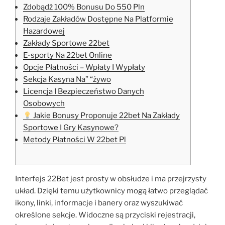
Zdobądź 100% Bonusu Do 550 Pln
Rodzaje Zakładów Dostępne Na Platformie
Hazardowej
Zakłady Sportowe 22bet
E-sporty Na 22bet Online
Opcje Płatności – Wpłaty I Wypłaty
Sekcja Kasyna Na” “żywo
Licencja I Bezpieczeństwo Danych
Osobowych
Jakie Bonusy Proponuje 22bet Na Zakłady
Sportowe I Gry Kasynowe?
Metody Płatności W 22bet Pl
Interfejs 22Bet jest prosty w obsłudze i ma przejrzysty
układ. Dzięki temu użytkownicy mogą łatwo przeglądać
ikony, linki, informacje i banery oraz wyszukiwać
określone sekcje. Widoczne są przyciski rejestracji,