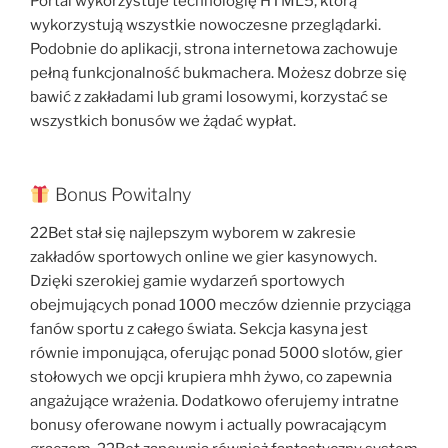
Portal wykorzystuje technologię HTML5, którą
wykorzystują wszystkie nowoczesne przeglądarki.
Podobnie do aplikacji, strona internetowa zachowuje
pełną funkcjonalność bukmachera. Możesz dobrze się
bawić z zakładami lub grami losowymi, korzystać se
wszystkich bonusów we żądać wypłat.
Bonus Powitalny
22Bet stał się najlepszym wyborem w zakresie
zakładów sportowych online we gier kasynowych.
Dzięki szerokiej gamie wydarzeń sportowych
obejmujących ponad 1000 meczów dziennie przyciąga
fanów sportu z całego świata. Sekcja kasyna jest
równie imponująca, oferując ponad 5000 slotów, gier
stołowych we opcji krupiera mhh żywo, co zapewnia
angażujące wrażenia. Dodatkowo oferujemy intratne
bonusy oferowane nowym i actually powracającym