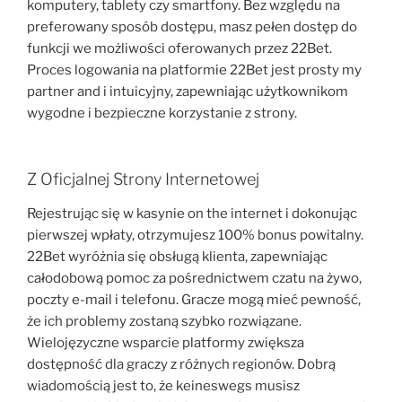
komputery, tablety czy smartfony. Bez względu na
preferowany sposób dostępu, masz pełen dostęp do
funkcji we możliwości oferowanych przez 22Bet.
Proces logowania na platformie 22Bet jest prosty my
partner and i intuicyjny, zapewniając użytkownikom
wygodne i bezpieczne korzystanie z strony.
Z Oficjalnej Strony Internetowej
Rejestrując się w kasynie on the internet i dokonując
pierwszej wpłaty, otrzymujesz 100% bonus powitalny.
22Bet wyróżnia się obsługą klienta, zapewniając
całodobową pomoc za pośrednictwem czatu na żywo,
poczty e-mail i telefonu. Gracze mogą mieć pewność,
że ich problemy zostaną szybko rozwiązane.
Wielojęzyczne wsparcie platformy zwiększa
dostępność dla graczy z różnych regionów. Dobrą
wiadomością jest to, że keineswegs musisz