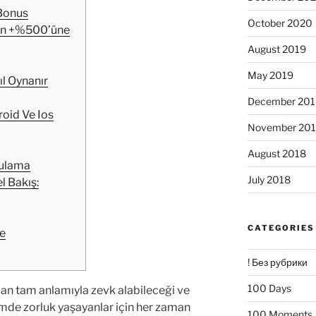
 Bonus
October 2020
nın +%500’üne
August 2019
May 2019
l Oynanır
December 201
oid Ve Ios
November 20
August 2018
gulama
July 2018
l Bakış:
CATEGORIES
e
! Без рубрики
100 Days
dan tam anlamıyla zevk alabileceği ve
imde zorluk yaşayanlar için her zaman
100 Moments