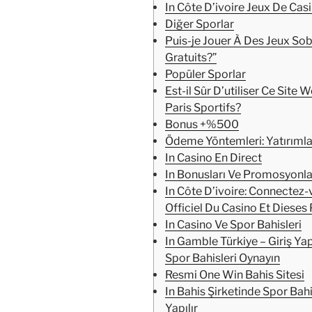
In Côte D’ivoire Jeux De Cas
Diğer Sporlar
Puis-je Jouer À Des Jeux So
Gratuits?”
Popüler Sporlar
Est-il Sûr D’utiliser Ce Site W
Paris Sportifs?
Bonus +%500
Ödeme Yöntemleri: Yatırımla
In Casino En Direct
In Bonusları Ve Promosyonla
In Côte D’ivoire: Connectez-
Officiel Du Casino Et Dieses 
In Casino Ve Spor Bahisleri
In Gamble Türkiye – Giriş Yap
Spor Bahisleri Oynayın
Resmi One Win Bahis Sitesi
In Bahis Şirketinde Spor Bahi
Yapılır