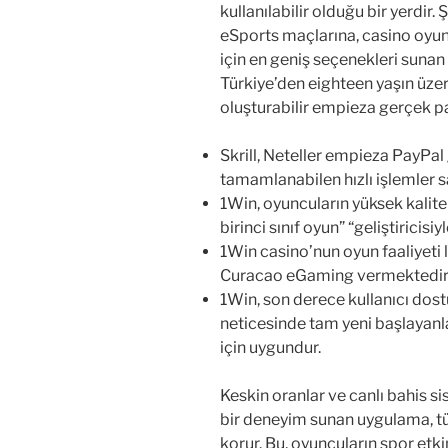
kullanılabilir olduğu bir yerdir.
eSports maçlarına, casino oyu
için en geniş seçenekleri sunan
Türkiye’den eighteen yaşın üzeri
oluşturabilir empieza gerçek p
Skrill, Neteller empieza PayPal 
tamamlanabilen hızlı işlemler s
1Win, oyuncuların yüksek kalite
birinci sınıf oyun” “geliştiricisiyl
1Win casino’nun oyun faaliyeti l
Curacao eGaming vermektedir
1Win, son derece kullanıcı dostu
neticesinde tam yeni başlayan
için uygundur.
Keskin oranlar ve canlı bahis si
bir deneyim sunan uygulama, tü
korur. Bu, oyuncuların spor etk