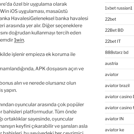
tore’da özel bir uygulama olarak
1xbet russian1
 1Win iOS uygulaması, masaüstü
Banka HavalesiGeleneksel banka havalesi
22bet
ri arasında yer alır. Diğer seçeneklere
22Bet BD
sını doğrudan kullanmayı tercih eden
ntemdir
1win
.
22bet IT
888starz bd
şekilde işlenir empieza ek koruma ile
austria
amamlandığında, APK dosyasını açın ve
aviator
bonus alın ve nerede olursanız olun
aviator brazil
s yapın.
aviator casino
anından oyuncular arasında çok popüler
aviator casino f
or bahisleri platformudur. Tüm önde
ığı ortaklıklar sayesinde, oyuncular
aviator IN
nışın keyfini çıkarabilir ve şansları asla
aviator ke
r bahisleri, bu seviyedeki her çevrimiçi