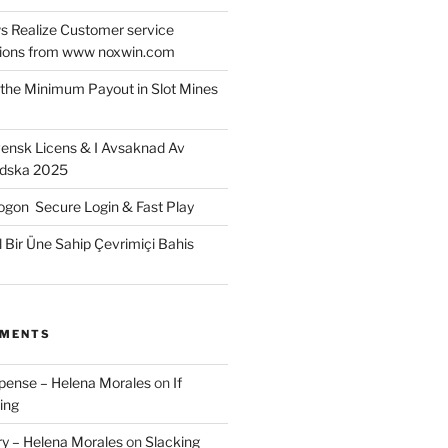
 Realize Customer service
ons from www noxwin.com
the Minimum Payout in Slot Mines
ensk Licens & I Avsaknad Av
ndska 2025
gon ️ Secure Login & Fast Play
l Bir Üne Sahip Çevrimiçi Bahis
MMENTS
xpense – Helena Morales
on
If
ing
ry – Helena Morales
on
Slacking