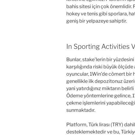
bahis sitesi için çok önemlidir.
hokey ve tenis gibi sporlara, h
geniş bir yelpazeye sahiptir.
In Sporting Activities V
Bunlar, stake’lerin bir yüzdesini
karşılığında riski büyük ölçüde
oyuncular, 1Win’de cömert bir h
genellikle ilk depozitonuz üzeri
yani yatırdığınız miktarın belirl
Ödeme yöntemlerine gelince, 1W
çekme işlemlerini yapabileceği 
sunmaktadır.
Platform, Türk lirası (TRY) dahil
desteklemektedir ve bu, Türkiye