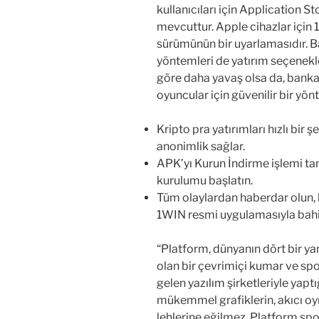
kullanıcıları için Application S
mevcuttur. Apple cihazlar için
sürümünün bir uyarlamasıdır. 
yöntemleri de yatırım seçenekle
göre daha yavaş olsa da, banka
oyuncular için güvenilir bir yö
Kripto pra yatırımları hızlı bir 
anonimlik sağlar.
APK’yı Kurun İndirme işlemi t
kurulumu başlatın.
Tüm olaylardan haberdar olun, 
1WIN resmi uygulamasıyla bahi
“Platform, dünyanın dört bir y
olan bir çevrimiçi kumar ve sp
gelen yazılım şirketleriyle yapt
mükemmel grafiklerin, akıcı oyna
lehlerine eğilmez. Platform spo