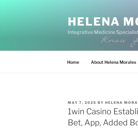
Skip
to
HELENA M
content
Integrative Medicine Specialist
Home
About Helena Morales
POSTED
MAY 7, 2025
BY
HELENA MORA
ON
1win Casino Establi
Bet, App, Added 