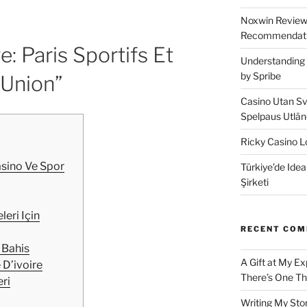
Noxwin Reviews
Recommendati
e: Paris Sportifs Et
Understanding 
by Spribe
 Union”
Casino Utan Sv
Spelpaus Utlä
Ricky Casino Lo
asino Ve Spor
Türkiye’de Idea
Şirketi
eri Için
RECENT CO
 Bahis
A Gift at My E
 D’ivoire
There’s One Th
ri
Writing My Sto