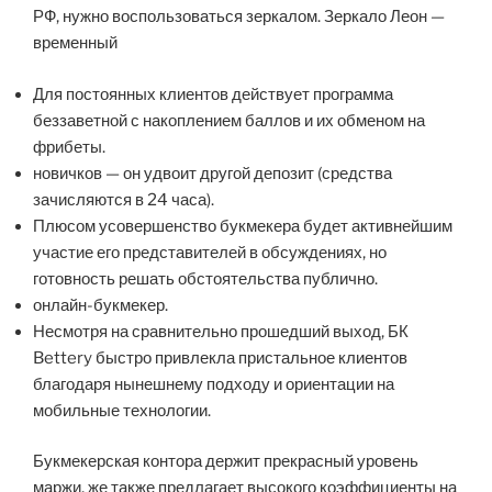
РФ, нужно воспользоваться зеркалом. Зеркало Леон —
временный
Для постоянных клиентов действует программа
беззаветной с накоплением баллов и их обменом на
фрибеты.
новичков — он удвоит другой депозит (средства
зачисляются в 24 часа).
Плюсом усовершенство букмекера будет активнейшим
участие его представителей в обсуждениях, но
готовность решать обстоятельства публично.
онлайн-букмекер.
Несмотря на сравнительно прошедший выход, БК
Bettery быстро привлекла пристальное клиентов
благодаря нынешнему подходу и ориентации на
мобильные технологии.
Букмекерская контора держит прекрасный уровень
маржи, же также предлагает высокого коэффициенты на