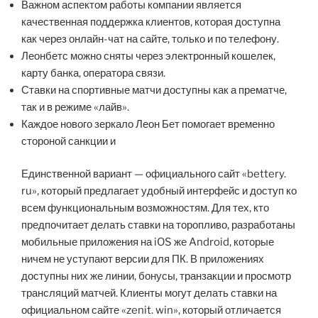
Важном аспектом работы компании является
качественная поддержка клиентов, которая доступна
как через онлайн-чат на сайте, только и по телефону.
Леонбетс можно сняты через электронный кошелек,
карту банка, оператора связи.
Ставки на спортивные матчи доступны как а прематче,
так и в режиме «лайв».
Каждое нового зеркало Леон Бет помогает временно
стороной санкции и
Единственной вариант — официального сайт «bettery.
ru», который предлагает удобный интерфейс и доступ ко
всем функциональным возможностям. Для тех, кто
предпочитает делать ставки на торопливо, разработаны
мобильные приложения на iOS же Android, которые
ничем не уступают версии для ПК. В приложениях
доступны них же линии, бонусы, транзакции и просмотр
трансляций матчей. Клиенты могут делать ставки на
официальном сайте «zenit. win», который отличается