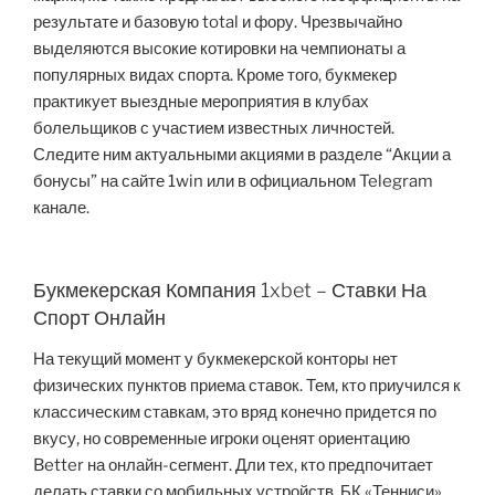
результате и базовую total и фору. Чрезвычайно
выделяются высокие котировки на чемпионаты а
популярных видах спорта. Кроме того, букмекер
практикует выездные мероприятия в клубах
болельщиков с участием известных личностей.
Следите ним актуальными акциями в разделе “Акции а
бонусы” на сайте 1win или в официальном Telegram
канале.
Букмекерская Компания 1xbet – Ставки На
Спорт Онлайн
На текущий момент у букмекерской конторы нет
физических пунктов приема ставок. Тем, кто приучился к
классическим ставкам, это вряд конечно придется по
вкусу, но современные игроки оценят ориентацию
Better на онлайн-сегмент. Дли тех, кто предпочитает
делать ставки со мобильных устройств, БК «Тенниси»