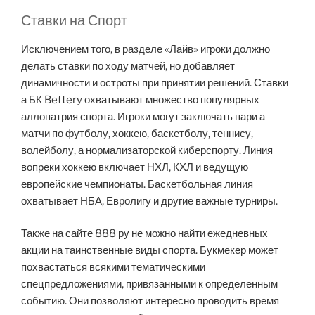
Ставки на Спорт
Исключением того, в разделе «Лайв» игроки должно
делать ставки по ходу матчей, но добавляет
динамичности и остроты при принятии решений. Ставки
а БК Bettery охватывают множество популярных
аллопатрия спорта. Игроки могут заключать пари а
матчи по футболу, хоккею, баскетболу, теннису,
волейболу, а нормализаторской киберспорту. Линия
вопреки хоккею включает НХЛ, КХЛ и ведущую
европейские чемпионаты. Баскетбольная линия
охватывает НБА, Евролигу и другие важные турниры.
Также на сайте 888 ру не можно найти ежедневных
акции на таинственные виды спорта. Букмекер может
похвастаться всякими тематическими
спецпредложениями, привязанными к определенным
событию. Они позволяют интересно проводить время