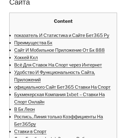
Сайта
Content
показатель И Статистика и Сайте Бет365 Ру
Преимущества Бк
Сайт И Мобильное Приложение От Бк 888
Хоккей Кхл
Всё Для Ставок На Спорт через Интернет
Удобство И Функциональность Сайта,
Приложений
официального Сайт Бет365 Ставки На Спорт
Букмекерская Компания 1xbet – Ставки На
Спорт Онлайн
В Бк Леон
Роспись, Линия только Коэффициенты На
Бет365ру
Ставки в Спорт