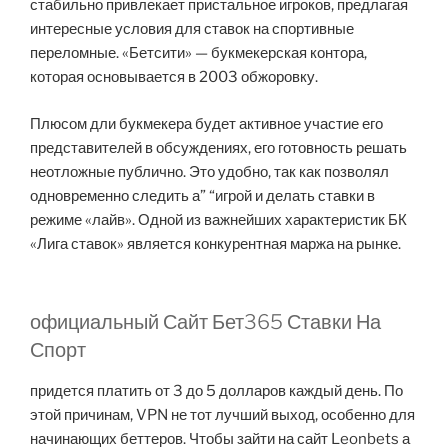
стабильно привлекает пристальное игроков, предлагая
интересные условия для ставок на спортивные
переломные. «Бетсити» — букмекерская контора,
которая основывается в 2003 обжоровку.
Плюсом дли букмекера будет активное участие его
представителей в обсуждениях, его готовность решать
неотложные публично. Это удобно, так как позволял
одновременно следить а” “игрой и делать ставки в
режиме «лайв». Одной из важнейших характеристик БК
«Лига ставок» является конкурентная маржа на рынке.
официальный Сайт Бет365 Ставки На
Спорт
придется платить от 3 до 5 долларов каждый день. По
этой причинам, VPN не тот лучший выход, особенно для
начинающих беттеров. Чтобы зайти на сайт Leonbets а