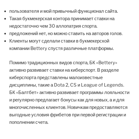
пользователя и мой привычный функционал сайта.
Такая букмекерская контора принимает ставки на
недостаточно чем 30 аллопатрия спорта.
предложений нет, но можно ставить на авторов голов.
Клиенты могут сделали ставки в букмекерской
компании Bettery спустя различные платформы.
Помимо традиционных видов спорта, БК «Bettery»
активно развивает ставки на киберспорт. В разделе
киберспорта представлены малоизвестные
дисциплины, такие а Dota 2, CS и League of Legends.
БК «Балтбет» активно развивает программы лояльности
и регулярно предлагает бонусы как для новых, а и для
многочисленных клиентов. Новичкам предоставляются
выгодные условия фрибетов при первой регистрации и
пополнении счета.