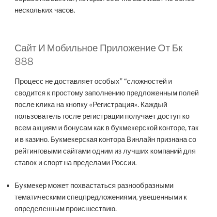
нескольких часов.
Сайт И Мобильное Приложение От Бк
888
Процесс не доставляет особых” “сложностей и
сводится к простому заполнению предложенным полей
после клика на кнопку «Регистрация». Каждый
пользователь госле регистрации получает доступ ко
всем акциям и бонусам как в букмекерской конторе, так
и в казино. Букмекерская контора Винлайн признана со
рейтинговыми сайтами одним из лучших компаний для
ставок и спорт на пределами России.
Букмекер может похвастаться разнообразными
тематическими спецпредложениями, увешенными к
определенным происшествию.