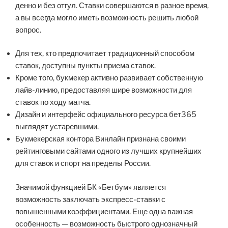
денно и без отгул. Ставки совершаются в разное время,
а вы всегда могло иметь возможность решить любой
вопрос.
Для тех, кто предпочитает традиционный способом
ставок, доступны пункты приема ставок.
Кроме того, букмекер активно развивает собственную
лайв-линию, предоставляя шире возможности для
ставок по ходу матча.
Дизайн и интерфейс официального ресурса бет365
выглядят устаревшими.
Букмекерская контора Винлайн признана своими
рейтинговыми сайтами одного из лучших крупнейших
для ставок и спорт на пределы России.
Значимой функцией БК «Бетбум» является
возможность заключать экспресс-ставки с
повышенными коэффициентами. Еще одна важная
особенность — возможность быстрого однозначный