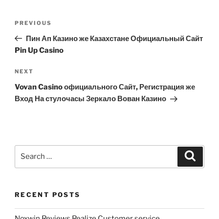
Post
Previous
PREVIOUS
navigation
Post
Пин Ап Казино же Казахстане Официальный Сайт
Pin Up Casino
Next
NEXT
Post
Vovan Casino официального Сайт, Регистрация же
Вход На стулочасы Зеркало Вован Казино
Search
Search
for:
RECENT POSTS
Noxwin Reviews Realize Customer service