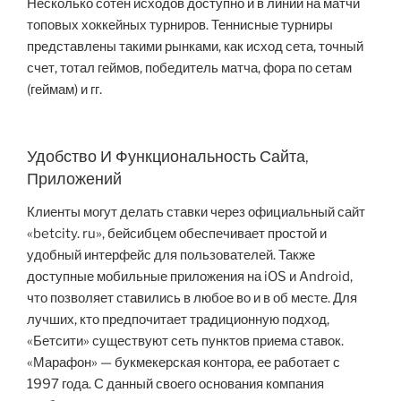
Несколько сотен исходов доступно и в линии на матчи
топовых хоккейных турниров. Теннисные турниры
представлены такими рынками, как исход сета, точный
счет, тотал геймов, победитель матча, фора по сетам
(геймам) и гг.
Удобство И Функциональность Сайта,
Приложений
Клиенты могут делать ставки через официальный сайт
«betcity. ru», бейсибцем обеспечивает простой и
удобный интерфейс для пользователей. Также
доступные мобильные приложения на iOS и Android,
что позволяет ставились в любое во и в об месте. Для
лучших, кто предпочитает традиционную подход,
«Бетсити» существуют сеть пунктов приема ставок.
«Марафон» — букмекерская контора, ее работает с
1997 года. С данный своего основания компания