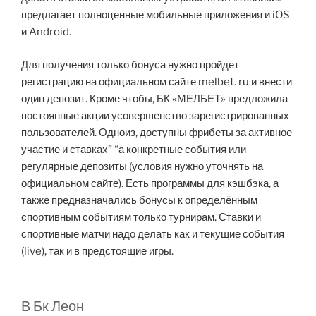
предлагает полноценные мобильные приложения и iOS
и Android.
Для получения только бонуса нужно пройдет
регистрацию на официальном сайте melbet. ru и внести
один депозит. Кроме чтобы, БК «МЕЛБЕТ» предложила
постоянные акции усовершенство зарегистрированных
пользователей. Одноиз, доступны фрибеты за активное
участие и ставках” “а конкретные события или
регулярные депозиты (условия нужно уточнять на
официальном сайте). Есть программы для кэшбэка, а
также предназначались бонусы к определённым
спортивным событиям только турнирам. Ставки и
спортивные матчи надо делать как и текущие события
(live), так и в предстоящие игры.
В Бк Леон