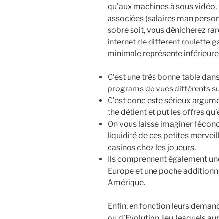
qu’aux machines à sous vidéo, 
associées (salaires man personnel
sobre soit, vous dénicherez r
internet de different roulette 
minimale représente inférieure
C’est une très bonne table dan
programs de vues différents sur
C’est donc este sérieux argum
the détient et put les offres qu
On vous laisse imaginer l’écon
liquidité de ces petites merveil
casinos chez les joueurs.
Ils comprennent également une
Europe et une poche additionn
Amérique.
Enfin, en fonction leurs demand
ou d’Evolution Jeu, lesquels au