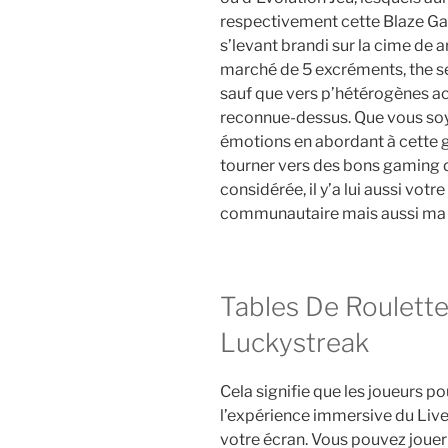
respectivement cette Blaze Gale
s’levant brandi sur la cime de 
marché de 5 excréments, the se
sauf que vers p’hétérogènes a
reconnue-dessus. Que vous soye
émotions en abordant à cette g
tourner vers des bons gaming do
considérée, il y’a lui aussi votr
communautaire mais aussi ma r
Tables De Roulette
Luckystreak
Cela signifie que les joueurs 
l’expérience immersive du Live C
votre écran. Vous pouvez jouer 