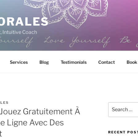
ORALES
, Intuitive Coach
Services
Blog
Testimonials
Contact
Book
ALES
Search
 Jouez Gratuitement À
for:
te Ligne Avec Des
t
RECENT POS