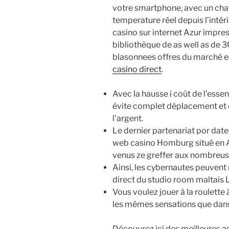
votre smartphone, avec un chat
temperature réel depuis l’intér
casino sur internet Azur impres
bibliothèque de as well as de 30
blasonnees offres du marché en
casino direct
.
Avec la hausse i coût de l’essen
évite complet déplacement et 
l’argent.
Le dernier partenariat por date
web casino Homburg situé en A
venus ze greffer aux nombreuse
Ainsi, les cybernautes peuvent 
direct du studio room maltais 
Vous voulez jouer à la roulette
les mêmes sensations que dans
Découvrez ici des meilleures 