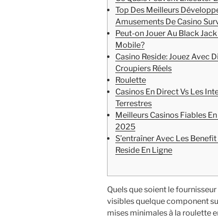
Top Des Meilleurs Développ
Amusements De Casino Surv
Peut-on Jouer Au Black Jack
Mobile?
Casino Reside: Jouez Avec D
Croupiers Réels
Roulette
Casinos En Direct Vs Les Int
Terrestres
Meilleurs Casinos Fiables E
2025
S’entraîner Avec Les Benefi
Reside En Ligne
Quels que soient le fournisseur 
visibles quelque component sur l
mises minimales à la roulette 