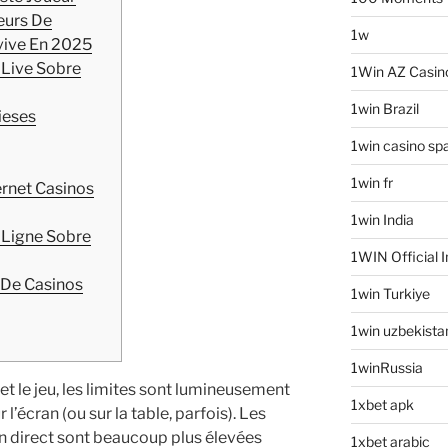
eurs De
1w
ive En 2025
 Live Sobre
1Win AZ Casin
1win Brazil
ieses
1win casino sp
1win fr
ernet Casinos
1win India
n Ligne Sobre
1WIN Official I
t De Casinos
1win Turkiye
1win uzbekista
1winRussia
et le jeu, les limites sont lumineusement
1xbet apk
’écran (ou sur la table, parfois). Les
en direct sont beaucoup plus élevées
1xbet arabic