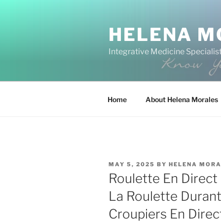
Skip
to
HELENA M
content
Integrative Medicine Specialist
Home
About Helena Morales
POSTED
MAY 5, 2025
BY
HELENA MOR
ON
Roulette En Direct
La Roulette Duran
Croupiers En Direc