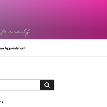
 an Appointment
Search
TS